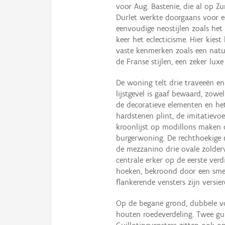
voor Aug. Bastenie, die al op Z
Durlet werkte doorgaans voor ee
eenvoudige neostijlen zoals het
keer het eclecticisme. Hier kiest 
vaste kenmerken zoals een natu
de Franse stijlen, een zeker luxe
De woning telt drie traveeën e
lijstgevel is gaaf bewaard, zowe
de decoratieve elementen en he
hardstenen plint, de imitatievo
kroonlijst op modillons maken 
burgerwoning. De rechthoekige m
de mezzanino drie ovale zolder
centrale erker op de eerste ver
hoeken, bekroond door een smee
flankerende vensters zijn versi
Op de begane grond, dubbele v
houten roedeverdeling. Twee gui