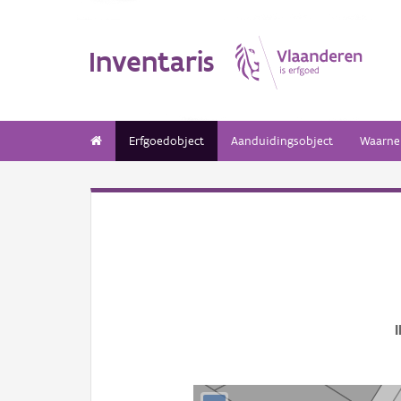
Inventaris
Erfgoedobject
Aanduidingsobject
Waarne