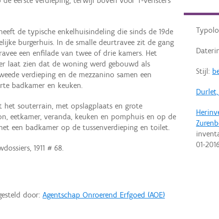
 de eerste verdieping, terwijl boven voor T-vensters
Typolo
eft de typische enkelhuisindeling die sinds de 19de
lijke burgerhuis. In de smalle deurtravee zit de gang
Dateri
ravee een enfilade van twee of drie kamers. Het
ier laat zien dat de woning werd gebouwd als
Stijl:
be
tweede verdieping en de mezzanino samen een
rte badkamer en keuken.
Durlet,
 het souterrain, met opslagplaats en grote
Herinv
alon, eetkamer, veranda, keuken en pomphuis en op de
Zurenb
met een badkamer op de tussenverdieping en toilet.
invent
01-201
ossiers, 1911 # 68.
gesteld door:
Agentschap Onroerend Erfgoed (AOE)