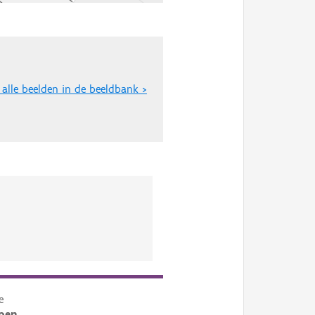
 alle beelden in de beeldbank >
e
pen