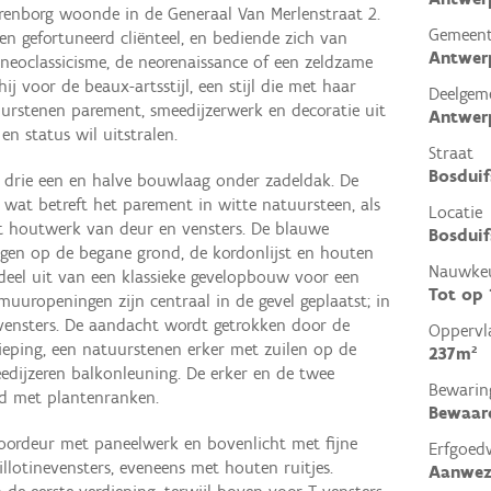
urenborg woonde in de Generaal Van Merlenstraat 2.
Gemeen
n gefortuneerd cliënteel, en bediende zich van
Antwer
 neoclassicisme, de neorenaissance of een zeldzame
hij voor de beaux-artsstijl, een stijl die met haar
Deelgem
urstenen parement, smeedijzerwerk en decoratie uit
Antwer
 en status wil uitstralen.
Straat
Bosduif
n drie een en halve bouwlaag onder zadeldak. De
l wat betreft het parement in witte natuursteen, als
Locatie
t houtwerk van deur en vensters. De blauwe
Bosduif
egen op de begane grond, de kordonlijst en houten
Nauwkeu
deel uit van een klassieke gevelopbouw voor een
Tot op
uuropeningen zijn centraal in de gevel geplaatst; in
vensters. De aandacht wordt getrokken door de
Oppervl
dieping, een natuurstenen erker met zuilen op de
237m²
dijzeren balkonleuning. De erker en de twee
Bewarin
erd met plantenranken.
Bewaar
oordeur met paneelwerk en bovenlicht met fijne
Erfgoed
llotinevensters, eveneens met houten ruitjes.
Aanwez