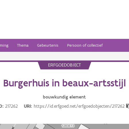
ming
Thema
Gebeurtenis
Persoon of collectief
ERFGOEDOBJECT
Burgerhuis in beaux-artsstijl
bouwkundig
element
ID
217262
URI
https://id.erfgoed.net/erfgoedobjecten/217262