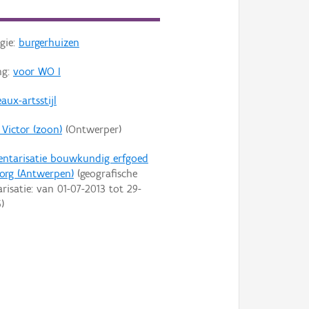
gie:
burgerhuizen
ng:
voor WO I
aux-artsstijl
 Victor (zoon)
(Ontwerper)
entarisatie bouwkundig erfgoed
org (Antwerpen)
(geografische
arisatie: van
01-07-2013
tot
29-
6
)