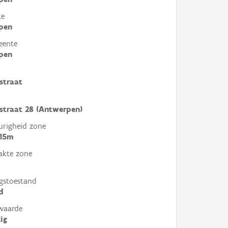
te
pen
eente
pen
straat
straat 28 (Antwerpen)
righeid zone
 15m
akte zone
gstoestand
d
waarde
ig