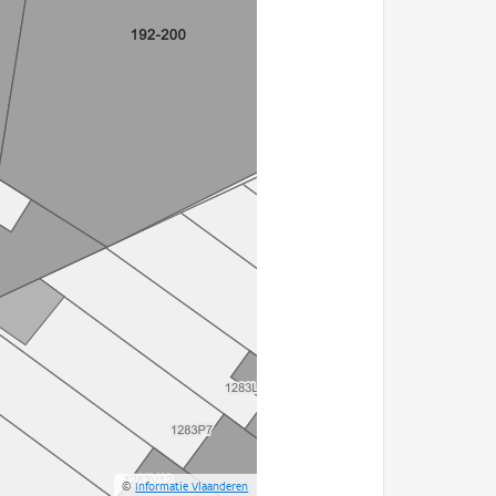
©
Informatie Vlaanderen