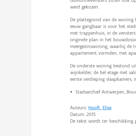
Guillotinevensters zitten ook op
werd gekozen.
De plattegrond van de woning he
eeuw gangbaar is voor het stede
met trappenhuis, in de venstert
originele plan in het bouwdoss
meergezinswoning, waarbij de 
appartement vormden, met apa
De onderste woning bestond uit
wijnkelder, de bel etage met s
eerste verdieping slaapkamers, 
Stadsarchief Antwerpen, Bouwd
Auteurs:
Hooft, Elise
Datum:
2015
De tekst wordt ter beschikking 