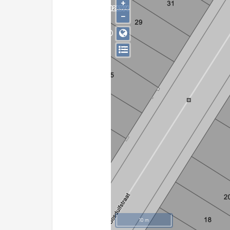
+
−
10 m