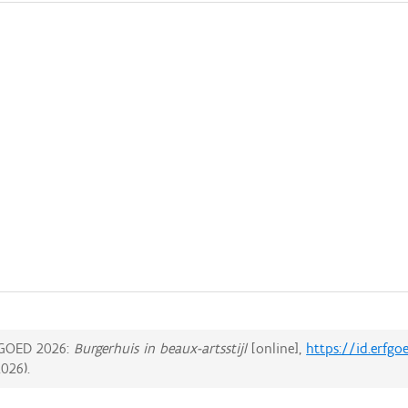
GOED 2026:
Burgerhuis in beaux-artsstijl
[online],
https://id.erfg
2026
).