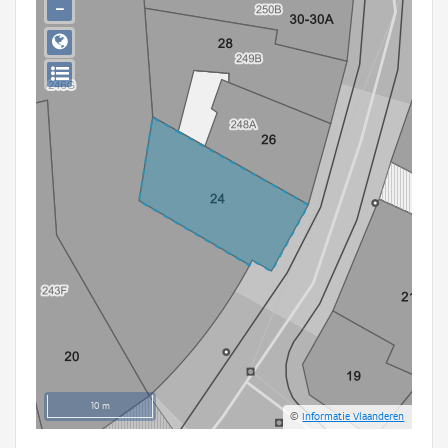
−
Persoon of collectief
Downloads
Hergebruik
Aanmelden
10 m
©
Informatie Vlaanderen