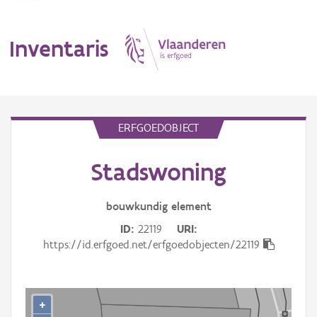
Inventaris
MENU
ERFGOEDOBJECT
Stadswoning
Erfgoedobject
Aanduidingsobject
bouwkundig
element
ID
22119
URI
Waarneming
https://id.erfgoed.net/erfgoedobjecten/22119
Thema
Gebeurtenis
+