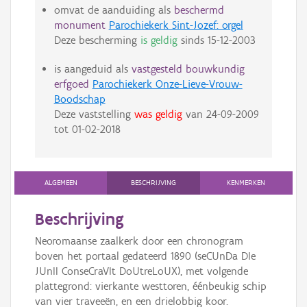
omvat de aanduiding als
beschermd
monument
Parochiekerk Sint-Jozef: orgel
Deze bescherming
is geldig
sinds
15-12-2003
is aangeduid als
vastgesteld bouwkundig
erfgoed
Parochiekerk Onze-Lieve-Vrouw-
Boodschap
Deze vaststelling
was geldig
van
24-09-2009
tot
01-02-2018
ALGEMEEN
BESCHRIJVING
KENMERKEN
Beschrijving
Neoromaanse zaalkerk door een chronogram
boven het portaal gedateerd 1890 (seCUnDa DIe
JUnII ConseCraVIt DoUtreLoUX), met volgende
plattegrond: vierkante westtoren, éénbeukig schip
van vier traveeën, en een drielobbig koor.