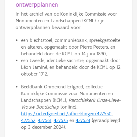
ontwerpplannen
In het archief van de Koninklijke Commissie voor
Monumenten en Landschappen (KCML) zijn
ontwerpplannen bewaard voor:
een biechtstoel, communiebank, spreekgestoelte
en altaren, opgemaakt door Pierre Peeters, en
behandeld door de KCML op 14 juni 1890;
een tweede, identieke sacristie, opgemaakt door
Léon Jaminé, en behandeld door de KCML op 12
oktober 1912.
Beeldbank Onroerend Erfgoed, collectie
Koninklijke Commissie voor Monumenten en
Landschappen (KCML),
Parochiekerk Onze-Lieve-
Vrouw Boodschap
[online],
https://id.erfgoed.net/afbeeldingen/427550
,
427552
,
427561
,
427575
en
427523
(geraadpleegd
op 3 december 2024).