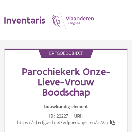
Inventaris
MENU
ERFGOEDOBJECT
Parochiekerk Onze-
Erfgoedobject
Lieve-Vrouw
Aanduidingsobject
Boodschap
Waarneming
bouwkundig
element
Thema
ID
22227
URI
https://id.erfgoed.net/erfgoedobjecten/22227
Gebeurtenis