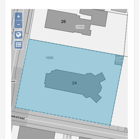
Persoon of collectief
+
Downloads
−
Hergebruik
Aanmelden