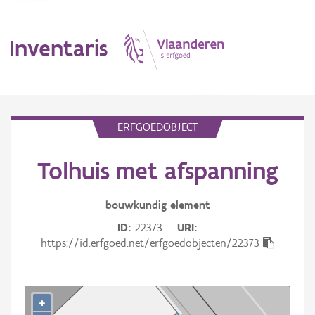
Inventaris
MENU
ERFGOEDOBJECT
Tolhuis met afspanning
Erfgoedobject
Aanduidingsobject
bouwkundig
element
ID
22373
URI
Waarneming
https://id.erfgoed.net/erfgoedobjecten/22373
Thema
Gebeurtenis
+