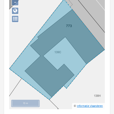
−
Persoon of collectief
Downloads
Hergebruik
Aanmelden
10 m
©
Informatie Vlaanderen