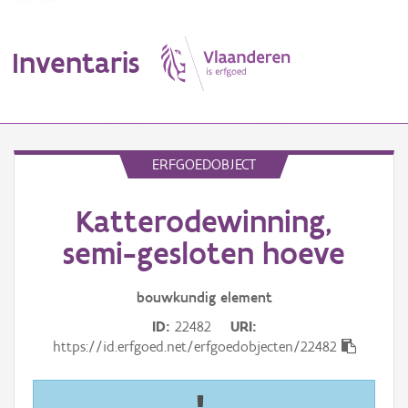
Inventaris
MENU
ERFGOEDOBJECT
Katterodewinning,
Erfgoedobject
semi-gesloten hoeve
Aanduidingsobject
bouwkundig
element
Waarneming
ID
22482
URI
Thema
https://id.erfgoed.net/erfgoedobjecten/22482
Gebeurtenis