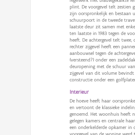
regelwerk met blauwgekalkte le
plint. De voorgevel telt zestien
zijn oorspronkelijk en bestaan u
schuurpoort in de tweede travee
laatste deur zit samen met enke
ten laatste in 1983 tegen de v
heeft. De achtergevel telt twee,
rechter zijgevel heeft een pan
aanbouwsel tegen de achtergeve
(versteend?) onder een zadelda
deuropening met de schuur van 
zijgevel van dit volume bevindt
constructie onder een golfplate
Interieur
De hoeve heeft haar oorspronk
en vertoont de klassieke indeli
genoemd. Het woonhuis heeft no
gelegen kamers en centrale haar
een onderkelderde opkamer in d
voorgevel van de woning werd t