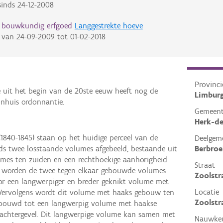
inds
24-12-2008
d bouwkundig erfgoed
Langgestrekte hoeve
van
24-09-2009
tot
01-02-2018
Provinci
 uit het begin van de 20ste eeuw heeft nog de
Limbur
onhuis ordonnantie.
Gemeen
Herk-d
1840-1845) staan op het huidige perceel van de
Deelgem
Berbroe
ds twee losstaande volumes afgebeeld, bestaande uit
mes ten zuiden en een rechthoekige aanhorigheid
Straat
59 worden de twee tegen elkaar gebouwde volumes
Zoolstr
r een langwerpiger en breder geknikt volume met
Locatie
Vervolgens wordt dit volume met haaks gebouw ten
Zoolstr
erbouwd tot een langwerpig volume met haakse
achtergevel. Dit langwerpige volume kan samen met
Nauwkeu