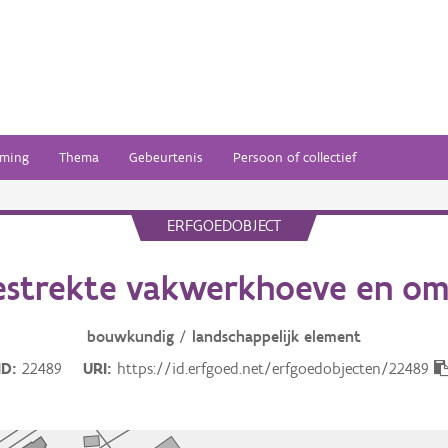
ming
Thema
Gebeurtenis
Persoon of collectief
ERFGOEDOBJECT
estrekte vakwerkhoeve en om
bouwkundig
/
landschappelijk
element
ID
22489
URI
https://id.erfgoed.net/erfgoedobjecten/22489