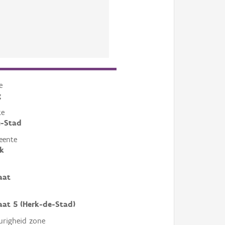
e
g
te
e-Stad
eente
k
aat
aat 5 (Herk-de-Stad)
righeid zone