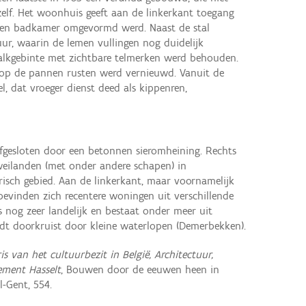
elf. Het woonhuis geeft aan de linkerkant toegang
t een badkamer omgevormd werd. Naast de stal
ur, waarin de lemen vullingen nog duidelijk
alkgebinte met zichtbare telmerken werd behouden.
op de pannen rusten werd vernieuwd. Vanuit de
, dat vroeger dienst deed als kippenren,
fgesloten door een betonnen sieromheining. Rechts
weilanden (met onder andere schapen) in
risch gebied. Aan de linkerkant, maar voornamelijk
bevinden zich recentere woningen uit verschillende
s nog zeer landelijk en bestaat onder meer uit
dt doorkruist door kleine waterlopen (Demerbekken).
is van het cultuurbezit in België, Architectuur,
ement Hasselt
, Bouwen door de eeuwen heen in
l-Gent, 554.