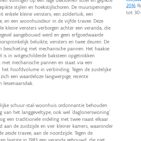
men vullingen op een lage bakstenen stoel en gepikte
2016
(b
 gepikte stijlen en hoekstijlschoren. De muuropeningen
tot
30
it enkele kleine vensters, een zolderluik, een
, en een woonhuisdeur in de vijfde travee. Deze
le kleine vensters verborgen achter een veranda, die
oorgevel aangebouwd werd en geen erfgoedwaarde
 oorspronkelijk beluikte, vensters en twee deuren. De
nen beschieting met mechanische pannen. Het haakse
l is in witgeschilderde baksteen opgetrokken
k met mechanische pannen en staat via een
het hoofdvolume in verbinding. Tegen de zuidelijke
 zich een waardeloze langwerpige, recente
n lessenaarsdak.
elijke schuur-stal-woonhuis ordonnantie behouden
ng van het langgeveltype, ook wel 'daglonerswoning'
g een traditionele indeling met twee naast elkaar
d aan de zuidzijde en vier kleiner kamers, waaronder
e zesde travee, aan de noordzijde. Tegen de
en laatste in 1983 een veranda gebouwd, die niet