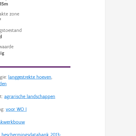
 15m
akte zone
²
gstoestand
d
waarde
ig
gie:
langgestrekte hoeven
,
den
t:
agrarische landschappen
ng:
voor WO I
akwerkbouw
t beschermingsdatabank 2013-