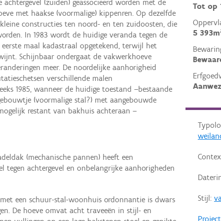
 achtergevel (zuiden) geassocieerd worden met de
Tot op
oeve met haakse (voormalige) kippenren. Op dezelfde
Oppervl
kleine constructies ten noord- en ten zuidoosten, die
5 393m
 worden. In 1983 wordt de huidige veranda tegen de
eerste maal kadastraal opgetekend, terwijl het
Bewarin
wijnt. Schijnbaar ondergaat de vakwerkhoeve
Bewaar
eranderingen meer. De noordelijke aanhorigheid
Erfgoed
tatieschetsen verschillende malen
Aanwez
eks 1985, wanneer de huidige toestand –bestaande
gebouwtje (voormalige stal?) met aangebouwde
mogelijk restant van bakhuis achteraan –
Typolo
weilan
Contex
adeldak (mechanische pannen) heeft een
l tegen achtergevel en onbelangrijke aanhorigheden
Dateri
Stijl:
v
 met een schuur-stal-woonhuis ordonnantie is dwars
gen. De hoeve omvat acht traveeën in stijl- en
Projec