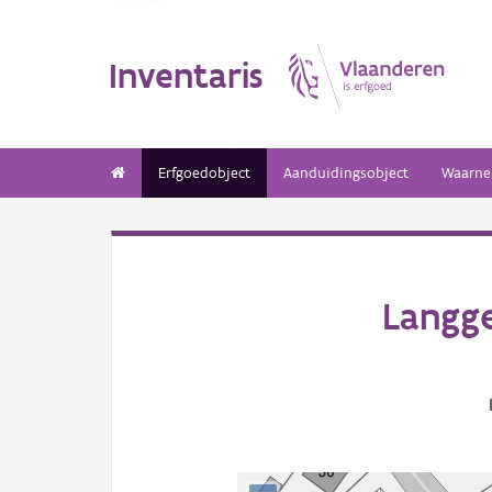
Inventaris
Erfgoedobject
Aanduidingsobject
Waarne
Langg