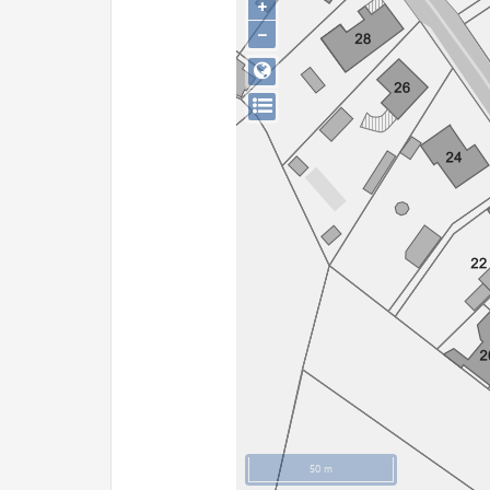
+
−
50 m