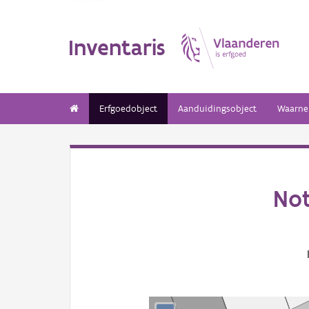
Inventaris
Erfgoedobject
Aanduidingsobject
Waarne
Not