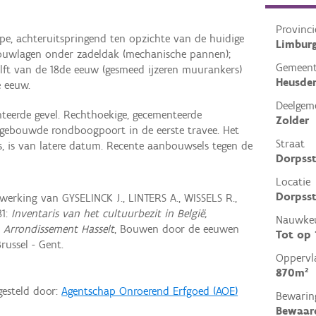
Provinci
pe, achteruitspringend ten opzichte van de huidige
Limbur
 bouwlagen onder zadeldak (mechanische pannen);
Gemeen
elft van de 18de eeuw (gesmeed ijzeren muurankers)
Heusde
e eeuw.
Deelgem
eerde gevel. Rechthoekige, gecementeerde
Zolder
gebouwde rondboogpoort in de eerste travee. Het
Straat
s, is van latere datum. Recente aanbouwsels tegen de
Dorpsst
Locatie
Dorpsst
rking van GYSELINCK J., LINTERS A., WISSELS R.,
81:
Inventaris van het cultuurbezit in België,
Nauwkeu
, Arrondissement Hasselt
, Bouwen door de eeuwen
Tot op
russel - Gent.
Oppervl
870m²
gesteld door:
Agentschap Onroerend Erfgoed (AOE)
Bewarin
Bewaar