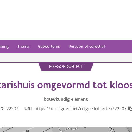
ming
Thema
Gebeurtenis
Persoon of collectief
ERFGOEDOBJECT
arishuis omgevormd tot kloo
bouwkundig
element
ID
22507
URI
https://id.erfgoed.net/erfgoedobjecten/22507