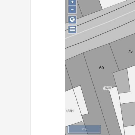
+
−
10 m