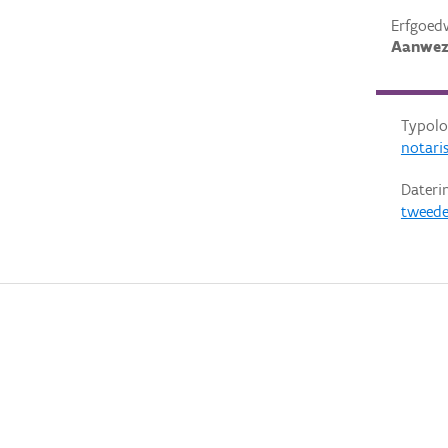
Erfgoed
Aanwez
Typolo
notari
Dateri
tweede