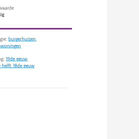
waarde
ig
gie:
burgerhuizen
,
swoningen
ng:
19de eeuw
,
 helft 18de eeuw