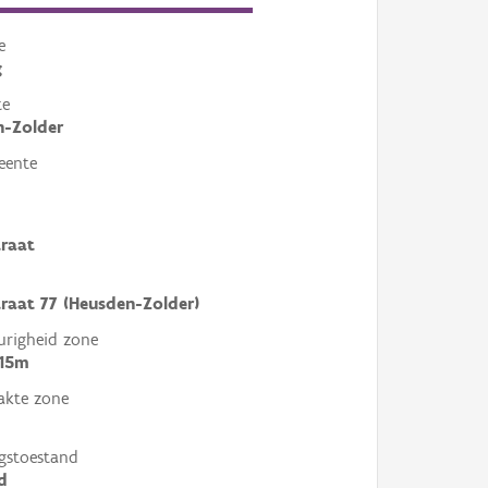
e
g
te
n-Zolder
eente
raat
raat 77 (Heusden-Zolder)
righeid zone
 15m
akte zone
gstoestand
d