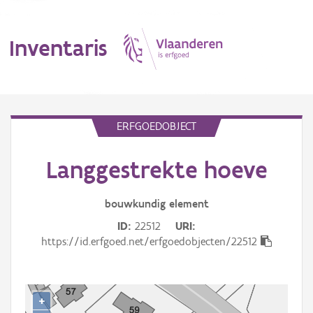
Inventaris
MENU
ERFGOEDOBJECT
Langgestrekte hoeve
Erfgoedobject
Aanduidingsobject
bouwkundig
element
ID
22512
URI
Waarneming
https://id.erfgoed.net/erfgoedobjecten/22512
Thema
Gebeurtenis
+