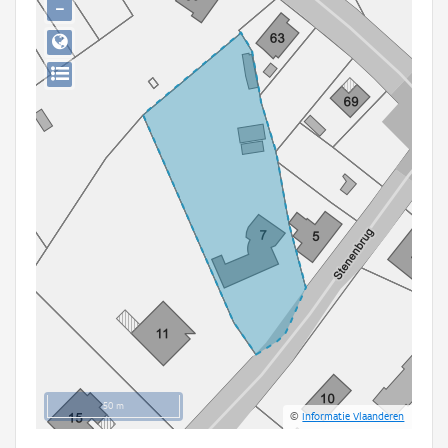
−
Persoon of collectief
Downloads
Hergebruik
Aanmelden
50 m
©
Informatie Vlaanderen