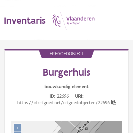
Inventaris
MENU
ERFGOEDOBJECT
Burgerhuis
Erfgoedobject
Aanduidingsobject
bouwkundig
element
ID
22696
URI
Waarneming
https://id.erfgoed.net/erfgoedobjecten/22696
Thema
Gebeurtenis
+