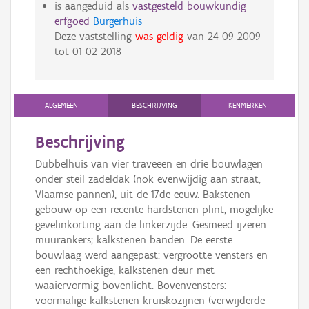
is aangeduid als
vastgesteld bouwkundig
erfgoed
Burgerhuis
Deze vaststelling
was geldig
van
24-09-2009
tot
01-02-2018
ALGEMEEN
BESCHRIJVING
KENMERKEN
Beschrijving
Dubbelhuis van vier traveeën en drie bouwlagen
onder steil zadeldak (nok evenwijdig aan straat,
Vlaamse pannen), uit de 17de eeuw. Bakstenen
gebouw op een recente hardstenen plint; mogelijke
gevelinkorting aan de linkerzijde. Gesmeed ijzeren
muurankers; kalkstenen banden. De eerste
bouwlaag werd aangepast: vergrootte vensters en
een rechthoekige, kalkstenen deur met
waaiervormig bovenlicht. Bovenvensters:
voormalige kalkstenen kruiskozijnen (verwijderde