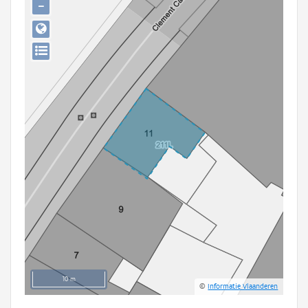
−
Persoon of collectief
Downloads
Hergebruik
Aanmelden
10 m
©
Informatie Vlaanderen