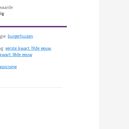
waarde
ig
gie:
burgerhuizen
ng:
eerste kwart 19de eeuw
,
 kwart 18de eeuw
assicisme