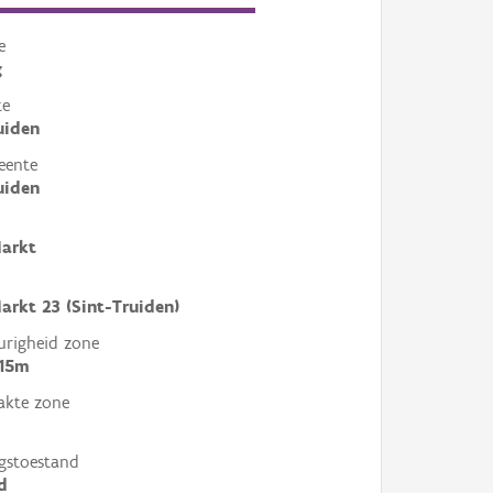
e
g
te
uiden
eente
uiden
Markt
arkt 23 (Sint-Truiden)
righeid zone
 15m
akte zone
gstoestand
d