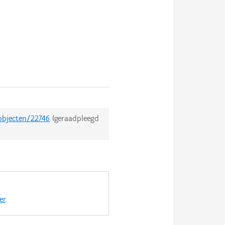
dobjecten/22746
(geraadpleegd
er
.