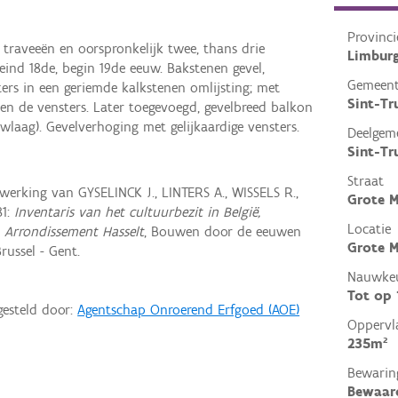
Provinci
e traveeën en oorspronkelijk twee, thans drie
Limbur
ind 18de, begin 19de eeuw. Bakstenen gevel,
Gemeen
ers in een geriemde kalkstenen omlijsting; met
Sint-Tr
en de vensters. Later toegevoegd, gevelbreed balkon
wlaag). Gevelverhoging met gelijkaardige vensters.
Deelgem
Sint-Tr
Straat
rking van GYSELINCK J., LINTERS A., WISSELS R.,
Grote 
81:
Inventaris van het cultuurbezit in België,
Locatie
, Arrondissement Hasselt
, Bouwen door de eeuwen
Grote M
russel - Gent.
Nauwkeu
Tot op
gesteld door:
Agentschap Onroerend Erfgoed (AOE)
Oppervl
235m²
Bewarin
Bewaar