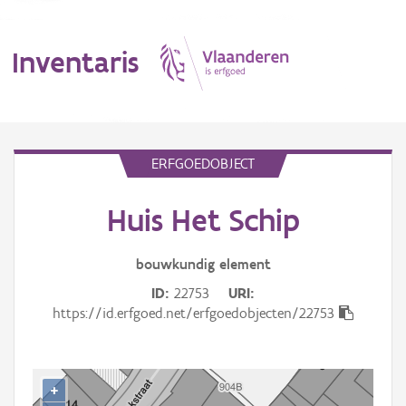
Inventaris
MENU
ERFGOEDOBJECT
Huis Het Schip
Erfgoedobject
Aanduidingsobject
bouwkundig
element
ID
22753
URI
Waarneming
https://id.erfgoed.net/erfgoedobjecten/22753
Thema
Gebeurtenis
+