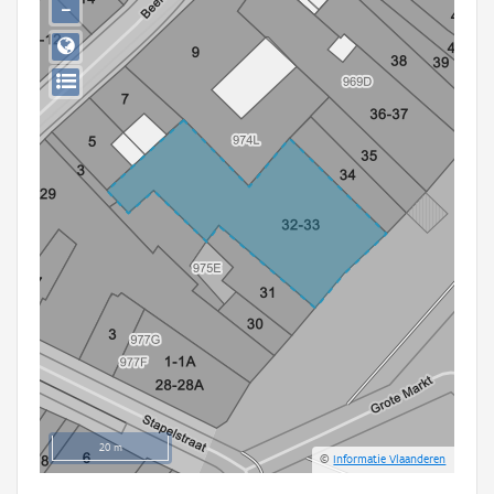
−
Persoon of collectief
Downloads
Hergebruik
Aanmelden
20 m
©
Informatie Vlaanderen