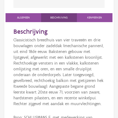
ALGEMEEN
BESCHRIJVING
KENMERKEN
Beschrijving
Classicistisch breedhuis van vier traveeën en drie
bouwlagen onder zadeldak (mechanische pannen),
uit eind 18de eeuw. Bakstenen gebouw met
lijstgevel, afgewerkt met een kalkstenen kroonlijst.
Rechthoekige vensters in een vlakke, kalkstenen
omlijsting met oren, en een smalle druiplijst
onderaan de onderdorpels. Later toegevoegd,
gevelbreed, rechthoekig balkon met gietijzeren hek
(tweede bouwlaag). Aangepaste begane grond
(eerste kwart 20ste eeuw ?), voorzien van zware,
hardstenen pilasters, en een recente winkelpui.
Rechter zijgevel met aandak en muurvlechtingen.
Bron: SCHLUSMANS F. met medewerking van