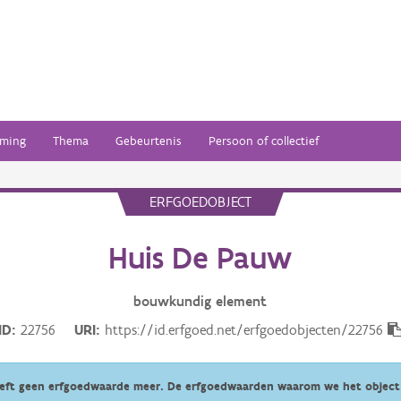
ming
Thema
Gebeurtenis
Persoon of collectief
ERFGOEDOBJECT
Huis De Pauw
bouwkundig
element
ID
22756
URI
https://id.erfgoed.net/erfgoedobjecten/22756
eeft geen erfgoedwaarde meer. De erfgoedwaarden waarom we het object 