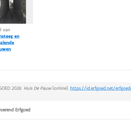
el van
nsteeg en
alende
ouwen
GOED 2026:
Huis De Pauw
[online],
https://id.erfgoed.net/erfgoe
oerend Erfgoed