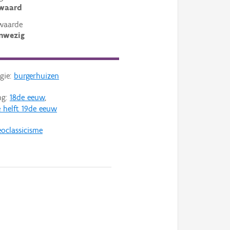
ewaard
waarde
nwezig
gie:
burgerhuizen
ng:
18de eeuw
,
 helft 19de eeuw
oclassicisme