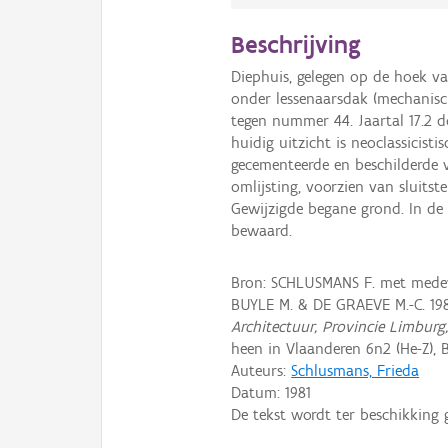
Beschrijving
Diephuis, gelegen op de hoek v
onder lessenaarsdak (mechanisc
tegen nummer 44. Jaartal 17.2 
huidig uitzicht is neoclassicis
gecementeerde en beschilderde v
omlijsting, voorzien van sluit
Gewijzigde begane grond. In de 
bewaard.
Bron: SCHLUSMANS F. met medewe
BUYLE M. & DE GRAEVE M.-C. 19
Architectuur, Provincie Limburg
heen in Vlaanderen 6n2 (He-Z), B
Auteurs:
Schlusmans, Frieda
Datum:
1981
De tekst wordt ter beschikking 