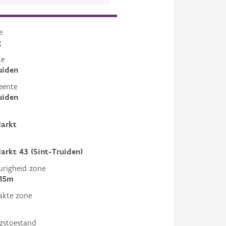
e
g
te
uiden
eente
uiden
Markt
arkt 43 (Sint-Truiden)
righeid zone
 15m
akte zone
gstoestand