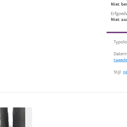
Niet b
Erfgoed
Niet aa
Typolo
Dateri
tweede
Stijl:
ne