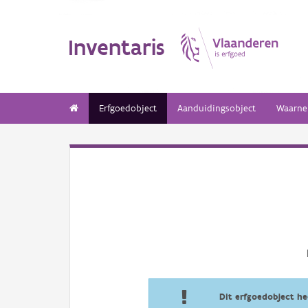
Inventaris
Erfgoedobject
Aanduidingsobject
Waarne
Dit erfgoedobject h