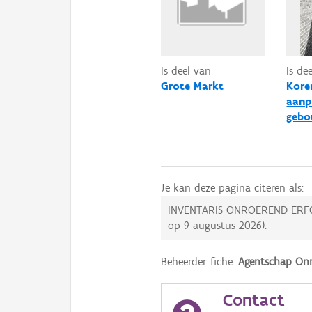
Is deel van
Is de
Grote Markt
Kore
aanp
geb
Je kan deze pagina citeren als:
INVENTARIS ONROEREND ERF
op
9 augustus 2026
).
Beheerder fiche:
Agentschap Onr
Contact