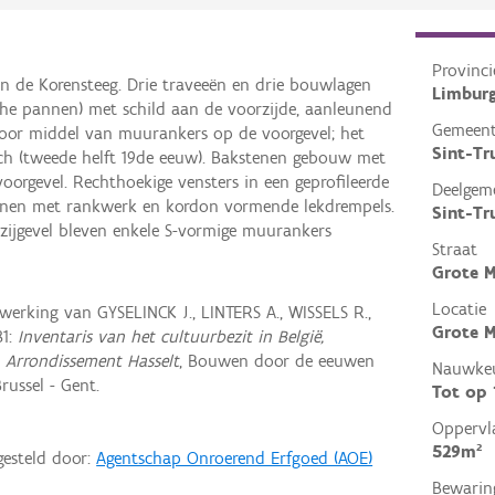
Provinci
an de Korensteeg. Drie traveeën en drie bouwlagen
Limbur
he pannen) met schild aan de voorzijde, aanleunend
Gemeen
door middel van muurankers op de voorgevel; het
Sint-Tr
tisch (tweede helft 19de eeuw). Bakstenen gebouw met
oorgevel. Rechthoekige vensters in een geprofileerde
Deelgem
stenen met rankwerk en kordon vormende lekdrempels.
Sint-Tr
zijgevel bleven enkele S-vormige muurankers
Straat
Grote 
Locatie
rking van GYSELINCK J., LINTERS A., WISSELS R.,
Grote M
81:
Inventaris van het cultuurbezit in België,
, Arrondissement Hasselt
, Bouwen door de eeuwen
Nauwkeu
russel - Gent.
Tot op
Oppervl
529m²
gesteld door:
Agentschap Onroerend Erfgoed (AOE)
Bewarin