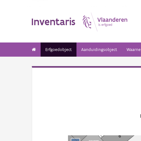
Inventaris
Erfgoedobject
Aanduidingsobject
Waarne