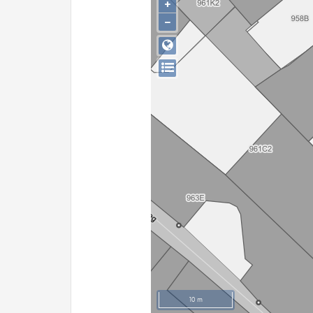
+
−
10 m