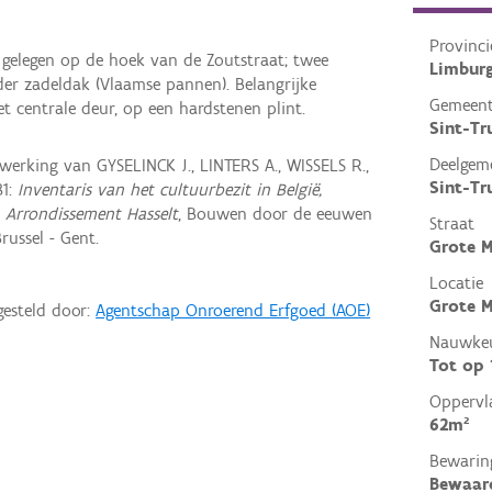
Provinci
 gelegen op de hoek van de Zoutstraat; twee
Limbur
er zadeldak (Vlaamse pannen). Belangrijke
Gemeen
 centrale deur, op een hardstenen plint.
Sint-Tr
Deelgem
rking van GYSELINCK J., LINTERS A., WISSELS R.,
Sint-Tr
81:
Inventaris van het cultuurbezit in België,
, Arrondissement Hasselt
, Bouwen door de eeuwen
Straat
russel - Gent.
Grote 
Locatie
Grote M
gesteld door:
Agentschap Onroerend Erfgoed (AOE)
Nauwkeu
Tot op
Oppervl
62m²
Bewarin
Bewaar