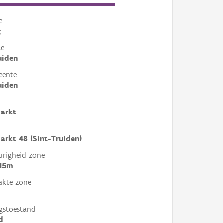
e
g
te
uiden
eente
uiden
Markt
arkt 48 (Sint-Truiden)
righeid zone
 15m
akte zone
gstoestand
d