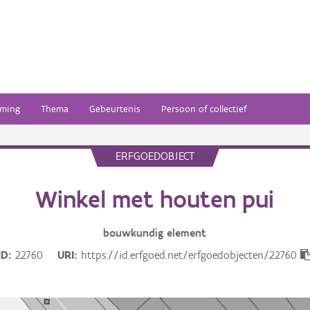
ming
Thema
Gebeurtenis
Persoon of collectief
ERFGOEDOBJECT
Winkel met houten pui
bouwkundig
element
ID
22760
URI
https://id.erfgoed.net/erfgoedobjecten/22760