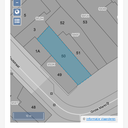
−
Persoon of collectief
Downloads
Hergebruik
Aanmelden
10 m
©
Informatie Vlaanderen