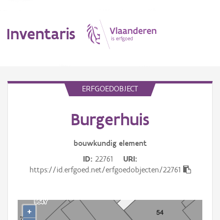
Inventaris
MENU
ERFGOEDOBJECT
Burgerhuis
Erfgoedobject
Aanduidingsobject
bouwkundig
element
ID
22761
URI
Waarneming
https://id.erfgoed.net/erfgoedobjecten/22761
Thema
Gebeurtenis
+