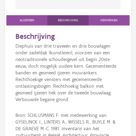
ALGEMEEN
BESCHRIJVING
KENMERKEN
Beschrijving
Diephuis van drie traveeën en drie bouwlagen
onder zadeldak (kunstleien), voorzien van een
neotraditionele schoudergevel uit begin 20ste
eeuw, doch mogelijk oudere kern. Gecementeerde
banden en gesmeed ijzeren muurankers.
Rechthoekige vensters met gecementeerde
ontlastingsbogen. Rechthoekig balkon met
gesmeed ijzeren hek over de tweede bouwlaag.
Verbouwde begane grond.
Bron: SCHLUSMANS F. met medewerking van
GYSELINCK J., LINTERS A., WISSELS R., BUYLE M. &
DE GRAEVE M.-C. 1981:
Inventaris van het
cultuurbezit in België, Architectuur, Provincie