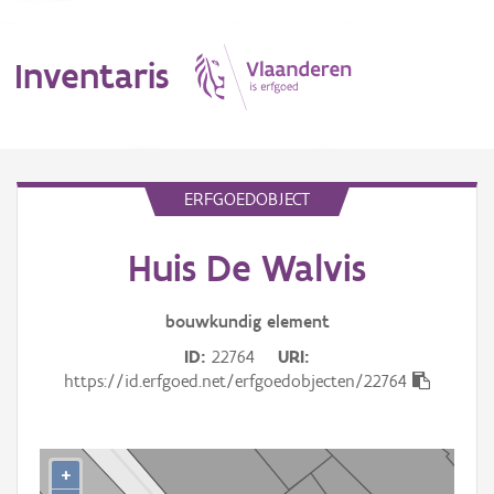
Inventaris
MENU
ERFGOEDOBJECT
Huis De Walvis
Erfgoedobject
Aanduidingsobject
bouwkundig
element
ID
22764
URI
Waarneming
https://id.erfgoed.net/erfgoedobjecten/22764
Thema
Gebeurtenis
+