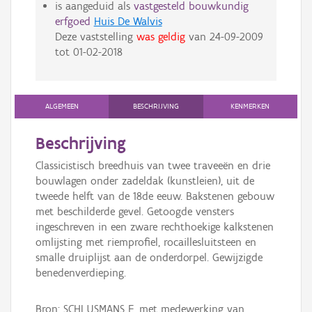
is aangeduid als
vastgesteld bouwkundig
erfgoed
Huis De Walvis
Deze vaststelling
was geldig
van
24-09-2009
tot
01-02-2018
ALGEMEEN
BESCHRIJVING
KENMERKEN
Beschrijving
Classicistisch breedhuis van twee traveeën en drie
bouwlagen onder zadeldak (kunstleien), uit de
tweede helft van de 18de eeuw. Bakstenen gebouw
met beschilderde gevel. Getoogde vensters
ingeschreven in een zware rechthoekige kalkstenen
omlijsting met riemprofiel, rocaillesluitsteen en
smalle druiplijst aan de onderdorpel. Gewijzigde
benedenverdieping.
Bron: SCHLUSMANS F. met medewerking van