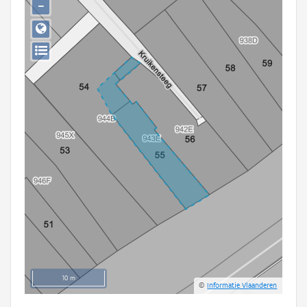
−
Persoon of collectief
Downloads
Hergebruik
Aanmelden
10 m
©
Informatie Vlaanderen