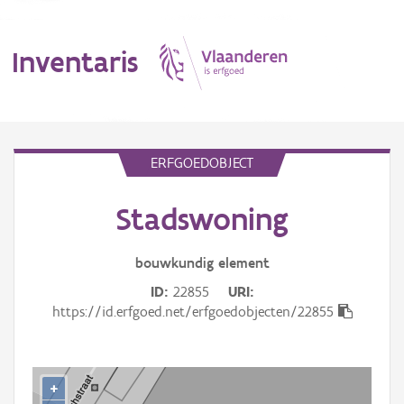
Inventaris
MENU
ERFGOEDOBJECT
Stadswoning
Erfgoedobject
Aanduidingsobject
bouwkundig
element
ID
22855
URI
Waarneming
https://id.erfgoed.net/erfgoedobjecten/22855
Thema
Gebeurtenis
+