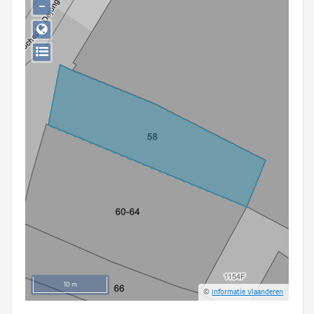
−
Persoon of collectief
Downloads
Hergebruik
Aanmelden
10 m
©
Informatie Vlaanderen