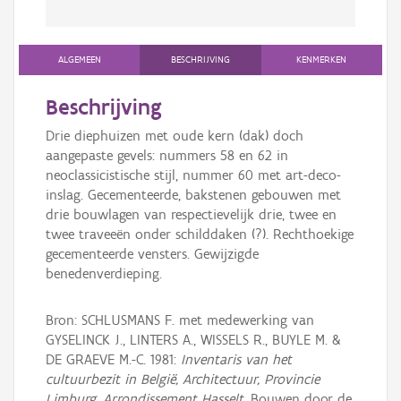
ALGEMEEN
BESCHRIJVING
KENMERKEN
Beschrijving
Drie diephuizen met oude kern (dak) doch
aangepaste gevels: nummers 58 en 62 in
neoclassicistische stijl, nummer 60 met art-deco-
inslag. Gecementeerde, bakstenen gebouwen met
drie bouwlagen van respectievelijk drie, twee en
twee traveeën onder schilddaken (?). Rechthoekige
gecementeerde vensters. Gewijzigde
benedenverdieping.
Bron: SCHLUSMANS F. met medewerking van
GYSELINCK J., LINTERS A., WISSELS R., BUYLE M. &
DE GRAEVE M.-C. 1981:
Inventaris van het
cultuurbezit in België, Architectuur, Provincie
Limburg, Arrondissement Hasselt
, Bouwen door de