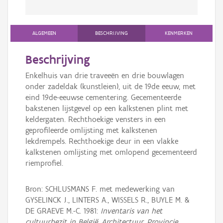
ALGEMEEN
BESCHRIJVING
KENMERKEN
Beschrijving
Enkelhuis van drie traveeën en drie bouwlagen
onder zadeldak (kunstleien), uit de 19de eeuw, met
eind 19de-eeuwse cementering. Gecementeerde
bakstenen lijstgevel op een kalkstenen plint met
keldergaten. Rechthoekige vensters in een
geprofileerde omlijsting met kalkstenen
lekdrempels. Rechthoekige deur in een vlakke
kalkstenen omlijsting met omlopend gecementeerd
riemprofiel.
Bron: SCHLUSMANS F. met medewerking van
GYSELINCK J., LINTERS A., WISSELS R., BUYLE M. &
DE GRAEVE M.-C. 1981:
Inventaris van het
cultuurbezit in België, Architectuur, Provincie