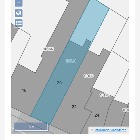
−
Persoon of collectief
Downloads
Hergebruik
Aanmelden
10 m
©
Informatie Vlaanderen