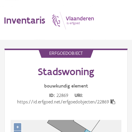
Inventaris
MENU
ERFGOEDOBJECT
Stadswoning
Erfgoedobject
Aanduidingsobject
bouwkundig
element
ID
22869
URI
Waarneming
https://id.erfgoed.net/erfgoedobjecten/22869
Thema
Gebeurtenis
+