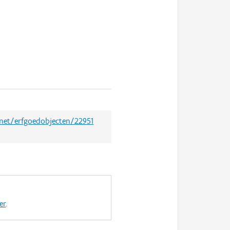
.net/erfgoedobjecten/22951
er
.