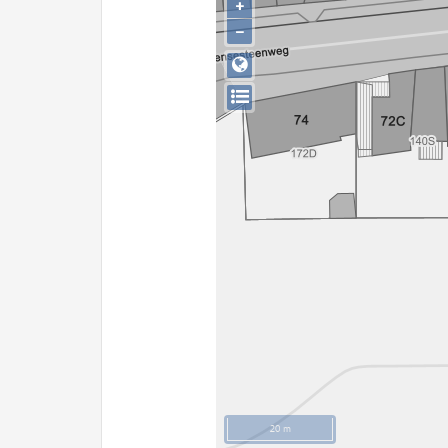
+
−
20 m