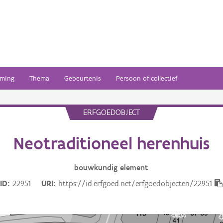
ming
Thema
Gebeurtenis
Persoon of collectief
ERFGOEDOBJECT
Neotraditioneel herenhuis
bouwkundig
element
ID
22951
URI
https://id.erfgoed.net/erfgoedobjecten/22951