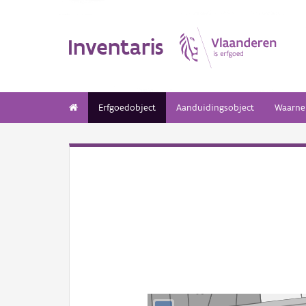
Inventaris
Erfgoedobject
Aanduidingsobject
Waarne