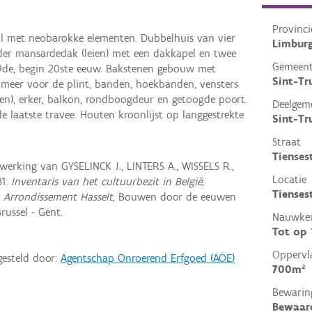
Provinci
ijl met neobarokke elementen. Dubbelhuis van vier
Limbur
er mansardedak (leien) met een dakkapel en twee
Gemeen
 19de, begin 20ste eeuw. Bakstenen gebouw met
Sint-Tr
meer voor de plint, banden, hoekbanden, vensters
nen), erker, balkon, rondboogdeur en getoogde poort.
Deelgem
de laatste travee. Houten kroonlijst op langgestrekte
Sint-Tr
Straat
Tienses
rking van GYSELINCK J., LINTERS A., WISSELS R.,
Locatie
81:
Inventaris van het cultuurbezit in België,
Tienses
, Arrondissement Hasselt
, Bouwen door de eeuwen
russel - Gent.
Nauwkeu
Tot op
Oppervl
gesteld door:
Agentschap Onroerend Erfgoed (AOE)
700m²
Bewarin
Bewaar