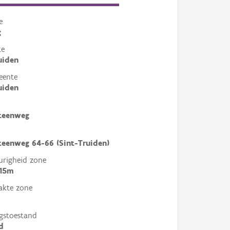
e
g
te
uiden
eente
uiden
teenweg
teenweg 64-66 (Sint-Truiden)
righeid zone
 15m
akte zone
gstoestand
d