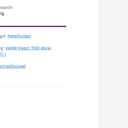
waarde
ig
gie:
herenhuizen
ng:
vierde kwart 19de eeuw
,
O I
otraditioneel