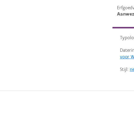
Erfgoed
Aanwez
Typolo
Dateri
voor W
Stijl:
ne