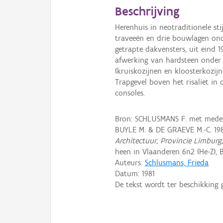
Beschrijving
Herenhuis in neotraditionele st
traveeën en drie bouwlagen ond
getrapte dakvensters, uit eind
afwerking van hardsteen onder 
(kruiskozijnen en kloosterkozij
Trapgevel boven het risaliet in 
consoles.
Bron: SCHLUSMANS F. met medewe
BUYLE M. & DE GRAEVE M.-C. 19
Architectuur, Provincie Limburg
heen in Vlaanderen 6n2 (He-Z), B
Auteurs:
Schlusmans, Frieda
Datum:
1981
De tekst wordt ter beschikking 