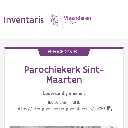
Inventaris
MENU
ERFGOEDOBJECT
Parochiekerk Sint-
Erfgoedobject
Maarten
Aanduidingsobject
bouwkundig
element
Waarneming
ID
22956
URI
Thema
https://id.erfgoed.net/erfgoedobjecten/22956
Gebeurtenis