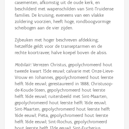
casementen, afkomstig uit de oude kerk, en
beschilderd met wapenschilden van Sint-Truidense
families. De kruising, eveneens van een vlakke
zoldering voorzien, heeft hoge, rondboogvormige
scheibogen aan de vier zijden.
Zijbeuken met hoger beschreven afdekking;
hetzelfde geldt voor de transeptarmen en de
rechte koortravee; halve koepel boven de absis.
Mobilair:
Verrezen Christus, gepolychromeerd hout
tweede kwart 15de eeuw); calvarie met Onze-Lieve-
Vrouw en Johannes, gepolychromeerd hout (eerste
helft 16de eeuw), gerestaureerd in 1888; Christusop-
de-Koude-Steen, gepolychromeerd hout (eerste
helft 16de eeuw); ruitersbeeld met Sint-Maarten,
gepolychromeerd hout (eerste helft 16de eeuw);
Sint-Maarten, gepolychromeerd hout (eerste helft
16de eeuw); Piëta, gepolychromeerd hout (eerste
helft 16de eeuw); Sint-Rochus, gepolychromeerd
hout (eerste helft 17de eeuw); Sint-Eucherius,