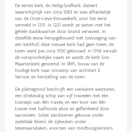
De eerste kerk, de Heilig-Grafkerk, dateert
waarschijnlijk van circa 1083 en was afhankelijk
van de Onze-Lieve-Vrouwekerk; voor het eerst
vermeld in 1215. In 1221 wordt ze samen met het
gehele stadskwartier door brand verwoest. In
dezelfde eeuw heropgebouwd met toevoeging van
een kerkhof; deze nieuwe kerk had geen toren; de
toren werd pas circa 1550 gebouwd. In 1706 vervalt
de oorspronkelijke naam en wordt de kerk Sint-
Maartenkerk genoemd. In 1895, bouw van de
huidige kerk naar ontwerp van architect E.
Serrure, en herstelling van de toren.
De plattegrond beschrijft een vierkante westtoren,
een driebeukig schip van vijf traveeën met een
transept van één travee, en een koor van één
travee met halfronde absis en geflankeerd door
sacristieën. Sober zandstenen gebouw onder
zadeldak (leien), de zijbeuken onder
lessenaarsdaken, voorzien van rondboogvensters