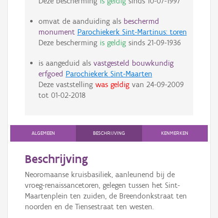
Deze bescherming
is geldig
sinds
10-07-1997
omvat de aanduiding als
beschermd
monument
Parochiekerk Sint-Martinus: toren
Deze bescherming
is geldig
sinds
21-09-1936
is aangeduid als
vastgesteld bouwkundig
erfgoed
Parochiekerk Sint-Maarten
Deze vaststelling
was geldig
van
24-09-2009
tot
01-02-2018
ALGEMEEN
BESCHRIJVING
KENMERKEN
Beschrijving
Neoromaanse kruisbasiliek, aanleunend bij de
vroeg-renaissancetoren, gelegen tussen het Sint-
Maartenplein ten zuiden, de Breendonkstraat ten
noorden en de Tiensestraat ten westen.