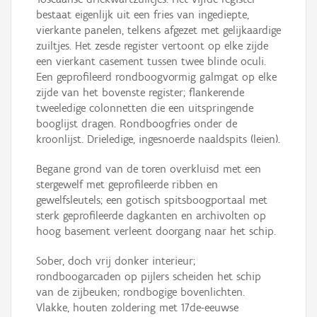
bestaat eigenlijk uit een fries van ingediepte,
vierkante panelen, telkens afgezet met gelijkaardige
zuiltjes. Het zesde register vertoont op elke zijde
een vierkant casement tussen twee blinde oculi.
Een geprofileerd rondboogvormig galmgat op elke
zijde van het bovenste register; flankerende
tweeledige colonnetten die een uitspringende
booglijst dragen. Rondboogfries onder de
kroonlijst. Drieledige, ingesnoerde naaldspits (leien).
Begane grond van de toren overkluisd met een
stergewelf met geprofileerde ribben en
gewelfsleutels; een gotisch spitsboogportaal met
sterk geprofileerde dagkanten en archivolten op
hoog basement verleent doorgang naar het schip.
Sober, doch vrij donker interieur;
rondboogarcaden op pijlers scheiden het schip
van de zijbeuken; rondbogige bovenlichten.
Vlakke, houten zoldering met 17de-eeuwse