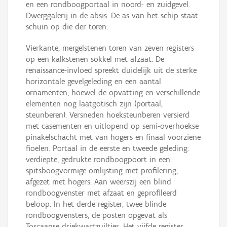
en een rondboogportaal in noord- en zuidgevel.
Dwerggalerij in de absis. De as van het schip staat
schuin op die der toren.
Vierkante, mergelstenen toren van zeven registers
op een kalkstenen sokkel met afzaat. De
renaissance-invloed spreekt duidelijk uit de sterke
horizontale gevelgeleding en een aantal
ornamenten, hoewel de opvatting en verschillende
elementen nog laatgotisch zijn (portaal,
steunberen). Versneden hoeksteunberen versierd
met casementen en uitlopend op semi-overhoekse
pinakelschacht met van hogers en finaal voorziene
fioelen. Portaal in de eerste en tweede geleding:
verdiepte, gedrukte rondboogpoort in een
spitsboogvormige omlijsting met profilering,
afgezet met hogers. Aan weerszij een blind
rondboogvenster met afzaat en geprofileerd
beloop. In het derde register, twee blinde
rondboogvensters, de posten opgevat als
Toscaanse driekwartzuiltjes. Het vijfde register