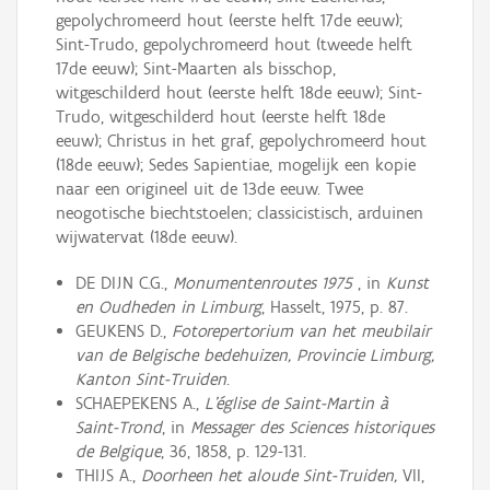
gepolychromeerd hout (eerste helft 17de eeuw);
Sint-Trudo, gepolychromeerd hout (tweede helft
17de eeuw); Sint-Maarten als bisschop,
witgeschilderd hout (eerste helft 18de eeuw); Sint-
Trudo, witgeschilderd hout (eerste helft 18de
eeuw); Christus in het graf, gepolychromeerd hout
(18de eeuw); Sedes Sapientiae, mogelijk een kopie
naar een origineel uit de 13de eeuw. Twee
neogotische biechtstoelen; classicistisch, arduinen
wijwatervat (18de eeuw).
DE DIJN C.G.,
Monumentenroutes 1975
, in
Kunst
en Oudheden in Limburg
, Hasselt, 1975, p. 87.
GEUKENS D.,
Fotorepertorium van het meubilair
van de Belgische bedehuizen, Provincie Limburg,
Kanton Sint-Truiden
.
SCHAEPEKENS A.,
L'église de Saint-Martin à
Saint-Trond
, in
Messager des Sciences historiques
de Belgique
, 36, 1858, p. 129-131.
THIJS A.,
Doorheen het aloude Sint-Truiden,
VII,