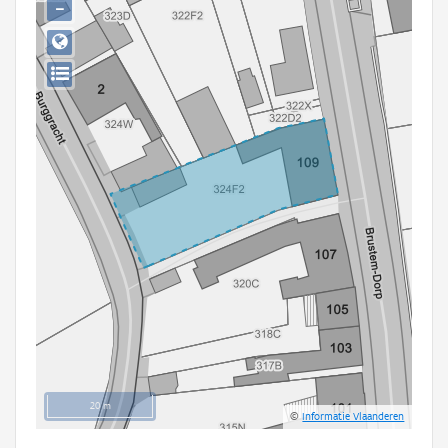
−
Persoon of collectief
Downloads
Hergebruik
Aanmelden
20 m
©
Informatie Vlaanderen