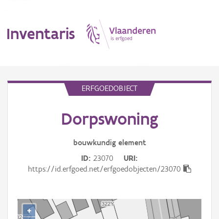
Inventaris
MENU
ERFGOEDOBJECT
Dorpswoning
Erfgoedobject
Aanduidingsobject
bouwkundig
element
ID
23070
URI
Waarneming
https://id.erfgoed.net/erfgoedobjecten/23070
Thema
Gebeurtenis
+