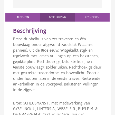
ALGEMEEN
BESCHRIJVING
KENMERKEN
Beschrijving
Breed dubbelhuis van zes traveeën en één
bouwlaag onder afgewolfd zadeldak (Vlaamse
pannen), uit de 18de eeuw. Witgekalkt stijl- en
regelwerk met lemen vullingen op een bakstenen,
gepikte plint. Rechthoekige, beluikte kozijnen
(eerste bouwlaag); zolderluiken. Rechthoekige deur
met gestrekte tussendorpel en bovenlicht. Poortje
onder houten latei in de eerste travee. Resterende
ankerbalken in de voorgevel. Bakstenen vullingen
in de zijgevel.
Bron: SCHLUSMANS F. met medewerking van
GYSELINCK J., LINTERS A., WISSELS R., BUYLE M. &
DE GRAEVE M.-C. 1981:
Inventaris van het