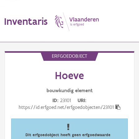
Inventaris
MENU
ERFGOEDOBJECT
Hoeve
Erfgoedobject
Aanduidingsobject
bouwkundig
element
ID
23101
URI
Waarneming
https://id.erfgoed.net/erfgoedobjecten/23101
Thema
Gebeurtenis
Dit erfgoedobject heeft geen erfgoedwaarde