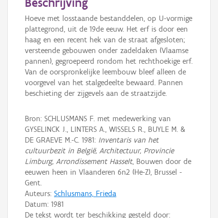
Beschrijving
Hoeve met losstaande bestanddelen, op U-vormige
plattegrond, uit de 19de eeuw. Het erf is door een
haag en een recent hek van de straat afgesloten;
versteende gebouwen onder zadeldaken (Vlaamse
pannen), gegroepeerd rondom het rechthoekige erf.
Van de oorspronkelijke leembouw bleef alleen de
voorgevel van het stalgedeelte bewaard. Pannen
beschieting der zijgevels aan de straatzijde.
Bron: SCHLUSMANS F. met medewerking van
GYSELINCK J., LINTERS A., WISSELS R., BUYLE M. &
DE GRAEVE M.-C. 1981:
Inventaris van het
cultuurbezit in België, Architectuur, Provincie
Limburg, Arrondissement Hasselt
, Bouwen door de
eeuwen heen in Vlaanderen 6n2 (He-Z), Brussel -
Gent.
Auteurs:
Schlusmans, Frieda
Datum:
1981
De tekst wordt ter beschikking gesteld door: