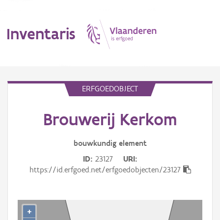
Inventaris
MENU
ERFGOEDOBJECT
Brouwerij Kerkom
Erfgoedobject
Aanduidingsobject
bouwkundig
element
ID
23127
URI
Waarneming
https://id.erfgoed.net/erfgoedobjecten/23127
Thema
Gebeurtenis
+