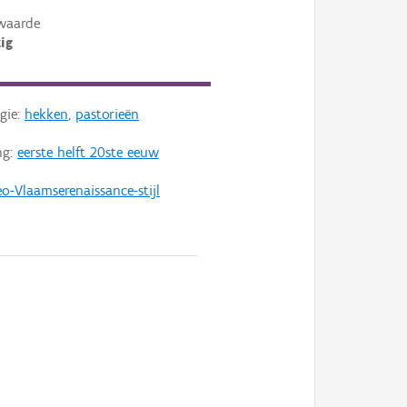
waarde
ig
gie:
hekken
,
pastorieën
ng:
eerste helft 20ste eeuw
o-Vlaamserenaissance-stijl