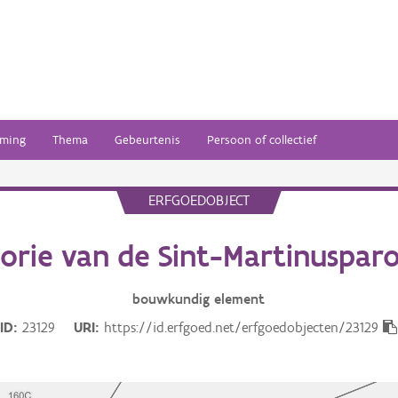
ming
Thema
Gebeurtenis
Persoon of collectief
ERFGOEDOBJECT
orie van de Sint-Martinuspar
bouwkundig
element
ID
23129
URI
https://id.erfgoed.net/erfgoedobjecten/23129