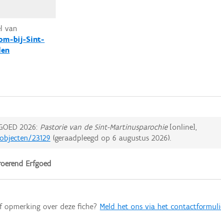
el van
om-bij-Sint-
den
GOED 2026:
Pastorie van de Sint-Martinusparochie
[online],
dobjecten/23129
(geraadpleegd op
6 augustus 2026
).
oerend Erfgoed
of opmerking over deze fiche?
Meld het ons via het contactformuli