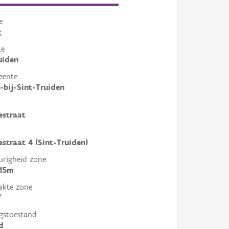
e
g
te
uiden
eente
bij-Sint-Truiden
estraat
estraat 4 (Sint-Truiden)
righeid zone
 15m
akte zone
²
gstoestand
d