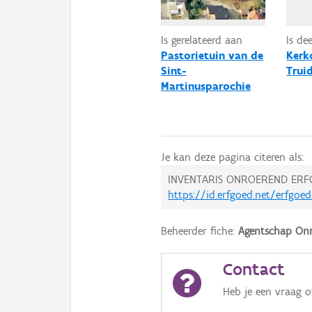
Is gerelateerd aan
Is de
Pastorietuin van de
Kerk
Sint-
Trui
Martinusparochie
Je kan deze pagina citeren als:
INVENTARIS ONROEREND ERF
https://id.erfgoed.net/erfgoe
Beheerder fiche:
Agentschap Onr
Contact
Heb je een vraag 