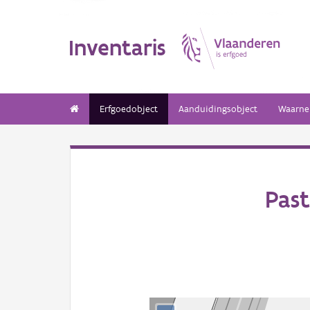
Inventaris
Erfgoedobject
Aanduidingsobject
Waarne
Past