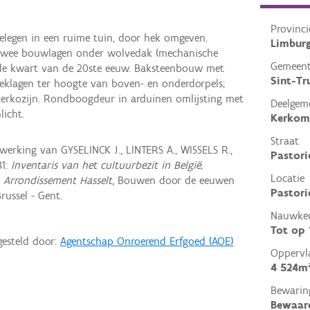
Provinci
 gelegen in een ruime tuin, door hek omgeven.
Limbur
n twee bouwlagen onder wolvedak (mechanische
Gemeen
ede kwart van de 20ste eeuw. Baksteenbouw met
Sint-Tr
eklagen ter hoogte van boven- en onderdorpels;
sterkozijn. Rondboogdeur in arduinen omlijsting met
Deelgem
licht.
Kerkom-
Straat
rking van GYSELINCK J., LINTERS A., WISSELS R.,
Pastori
81:
Inventaris van het cultuurbezit in België,
Locatie
, Arrondissement Hasselt
, Bouwen door de eeuwen
Pastori
russel - Gent.
Nauwkeu
Tot op
gesteld door:
Agentschap Onroerend Erfgoed (AOE)
Oppervl
4 524m
Bewarin
Bewaar