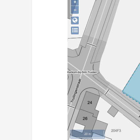
+
−
20 m