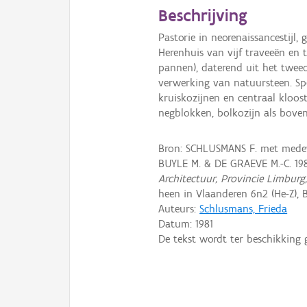
Beschrijving
Pastorie in neorenaissancestijl,
Herenhuis van vijf traveeën e
pannen), daterend uit het twe
verwerking van natuursteen. Sp
kruiskozijnen en centraal kloo
negblokken, bolkozijn als boven
Bron: SCHLUSMANS F. met medewe
BUYLE M. & DE GRAEVE M.-C. 19
Architectuur, Provincie Limburg
heen in Vlaanderen 6n2 (He-Z), B
Auteurs:
Schlusmans, Frieda
Datum:
1981
De tekst wordt ter beschikking 