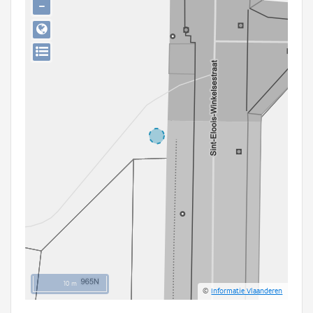
−
Persoon of collectief
Downloads
Hergebruik
Aanmelden
10 m
©
Informatie Vlaanderen