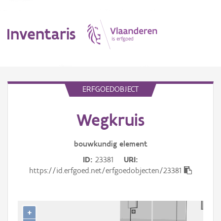
Inventaris
MENU
ERFGOEDOBJECT
Wegkruis
Erfgoedobject
Aanduidingsobject
bouwkundig
element
ID
23381
URI
Waarneming
https://id.erfgoed.net/erfgoedobjecten/23381
Thema
Gebeurtenis
+