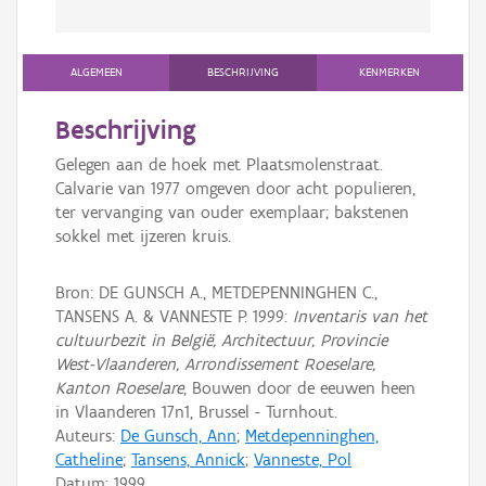
ALGEMEEN
BESCHRIJVING
KENMERKEN
Beschrijving
Gelegen aan de hoek met Plaatsmolenstraat.
Calvarie van 1977 omgeven door acht populieren,
ter vervanging van ouder exemplaar; bakstenen
sokkel met ijzeren kruis.
Bron: DE GUNSCH A., METDEPENNINGHEN C.,
TANSENS A. & VANNESTE P. 1999:
Inventaris van het
cultuurbezit in België, Architectuur, Provincie
West-Vlaanderen, Arrondissement Roeselare,
Kanton Roeselare
, Bouwen door de eeuwen heen
in Vlaanderen 17n1, Brussel - Turnhout.
Auteurs:
De Gunsch, Ann
;
Metdepenninghen,
Catheline
;
Tansens, Annick
;
Vanneste, Pol
Datum:
1999