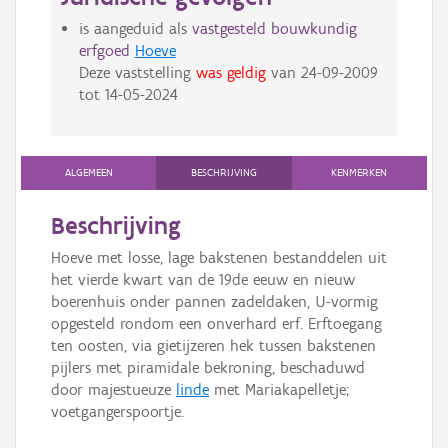
is aangeduid als
vastgesteld bouwkundig
erfgoed
Hoeve
Deze vaststelling
was geldig
van
24-09-2009
tot
14-05-2024
ALGEMEEN
BESCHRIJVING
KENMERKEN
Beschrijving
Hoeve met losse, lage bakstenen bestanddelen uit
het vierde kwart van de 19de eeuw en nieuw
boerenhuis onder pannen zadeldaken, U-vormig
opgesteld rondom een onverhard erf. Erftoegang
ten oosten, via gietijzeren hek tussen bakstenen
pijlers met piramidale bekroning, beschaduwd
door majestueuze
linde
met Mariakapelletje;
voetgangerspoortje.