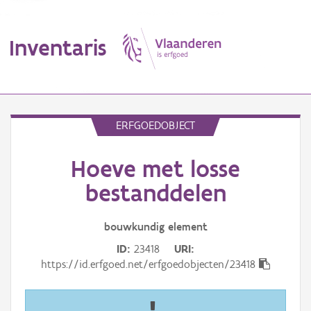
Inventaris
MENU
ERFGOEDOBJECT
Hoeve met losse
Erfgoedobject
bestanddelen
Aanduidingsobject
bouwkundig
element
Waarneming
ID
23418
URI
Thema
https://id.erfgoed.net/erfgoedobjecten/23418
Gebeurtenis