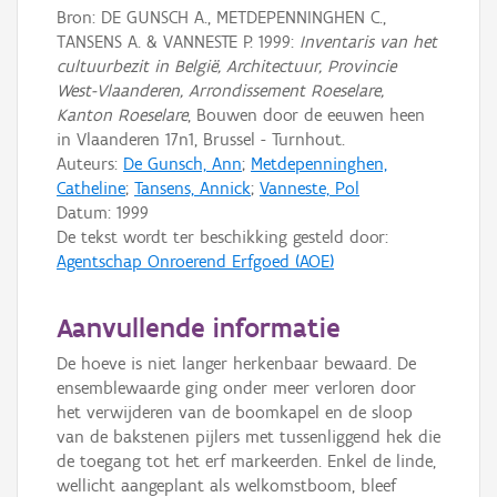
Bron: DE GUNSCH A., METDEPENNINGHEN C.,
TANSENS A. & VANNESTE P. 1999:
Inventaris van het
cultuurbezit in België, Architectuur, Provincie
West-Vlaanderen, Arrondissement Roeselare,
Kanton Roeselare
, Bouwen door de eeuwen heen
in Vlaanderen 17n1, Brussel - Turnhout.
Auteurs:
De Gunsch, Ann
;
Metdepenninghen,
Catheline
;
Tansens, Annick
;
Vanneste, Pol
Datum:
1999
De tekst wordt ter beschikking gesteld door:
Agentschap Onroerend Erfgoed (AOE)
Aanvullende informatie
De hoeve is niet langer herkenbaar bewaard. De
ensemblewaarde ging onder meer verloren door
het verwijderen van de boomkapel en de sloop
van de bakstenen pijlers met tussenliggend hek die
de toegang tot het erf markeerden. Enkel de linde,
wellicht aangeplant als welkomstboom, bleef