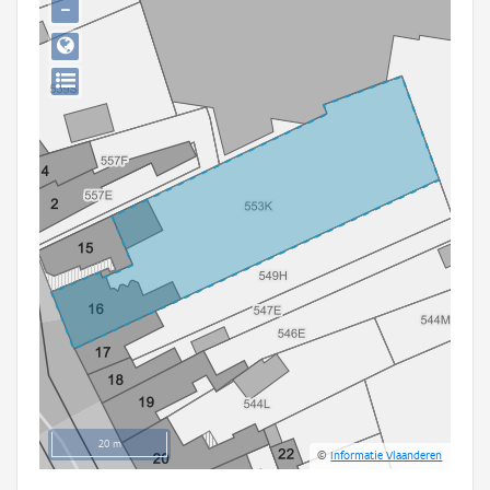
−
Persoon of collectief
Downloads
Hergebruik
Aanmelden
20 m
©
Informatie Vlaanderen