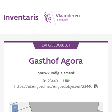
Inventaris
MENU
ERFGOEDOBJECT
Gasthof Agora
Erfgoedobject
Aanduidingsobject
bouwkundig
element
ID
23440
URI
Waarneming
https://id.erfgoed.net/erfgoedobjecten/23440
Thema
Gebeurtenis
+