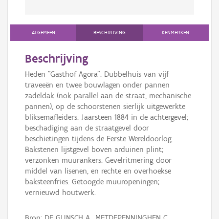
ALGEMEEN
BESCHRIJVING
KENMERKEN
Beschrijving
Heden "Gasthof Agora". Dubbelhuis van vijf
traveeën en twee bouwlagen onder pannen
zadeldak (nok parallel aan de straat, mechanische
pannen), op de schoorstenen sierlijk uitgewerkte
bliksemafleiders. Jaarsteen 1884 in de achtergevel;
beschadiging aan de straatgevel door
beschietingen tijdens de Eerste Wereldoorlog.
Bakstenen lijstgevel boven arduinen plint;
verzonken muurankers. Gevelritmering door
middel van lisenen, en rechte en overhoekse
baksteenfries. Getoogde muuropeningen;
vernieuwd houtwerk.
Bron: DE GUNSCH A., METDEPENNINGHEN C.,