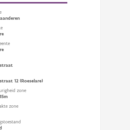
e
laanderen
te
re
eente
re
straat
traat 12 (Roeselare)
righeid zone
 15m
akte zone
gstoestand
d