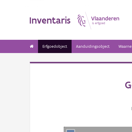
Inventaris
Erfgoedobject
Aanduidingsobject
Waarne
G