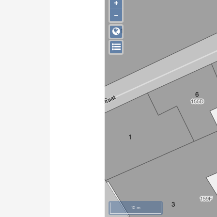
+
−
10 m