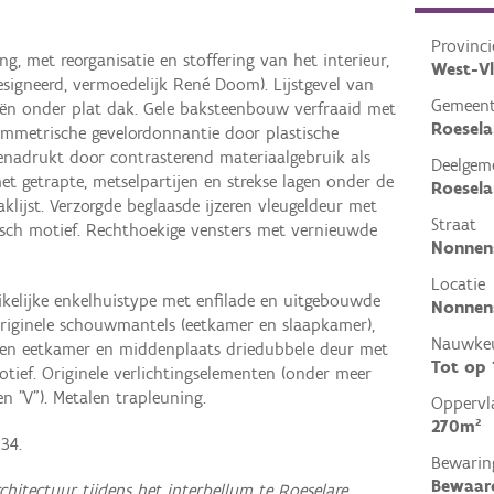
Provinci
g, met reorganisatie en stoffering van het interieur,
West-V
signeerd, vermoedelijk René Doom). Lijstgevel van
Gemeen
ën onder plat dak. Gele baksteenbouw verfraaid met
Roesela
ymmetrische gevelordonnantie door plastische
enadrukt door contrasterend materiaalgebruik als
Deelgem
et getrapte, metselpartijen en strekse lagen onder de
Roesela
klijst. Verzorgde beglaasde ijzeren vleugeldeur met
Straat
sch motief. Rechthoekige vensters met vernieuwde
Nonnen
Locatie
uikelijke enkelhuistype met enfilade en uitgebouwde
Nonnens
riginele schouwmantels (eetkamer en slaapkamer),
Nauwkeu
ussen eetkamer en middenplaats driedubbele deur met
Tot op
tief. Originele verlichtingselementen (onder meer
en "V"). Metalen trapleuning.
Oppervl
270m²
34.
Bewarin
Bewaar
rchitectuur tijdens het interbellum te Roeselare
,