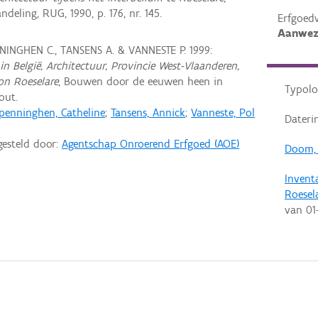
deling, RUG, 1990, p. 176, nr. 145.
Erfgoed
Aanwez
INGHEN C., TANSENS A. & VANNESTE P. 1999:
in België, Architectuur, Provincie West-Vlaanderen,
on Roeselare
, Bouwen door de eeuwen heen in
Typolo
out.
penninghen, Catheline
;
Tansens, Annick
;
Vanneste, Pol
Dateri
gesteld door:
Agentschap Onroerend Erfgoed (AOE)
Doom,
Invent
Roesel
van
01