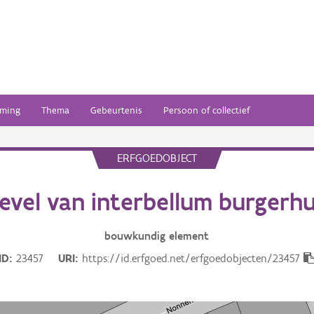
ming
Thema
Gebeurtenis
Persoon of collectief
ERFGOEDOBJECT
evel van interbellum burgerhu
bouwkundig
element
ID
23457
URI
https://id.erfgoed.net/erfgoedobjecten/23457