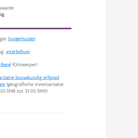
waarde
ig
gie:
burgerhuizen
ng:
interbellum
 René
(Ontwerper)
arisatie bouwkundig erfgoed
are
(geografische inventarisatie:
-01-1998
tot
31-05-1999
)