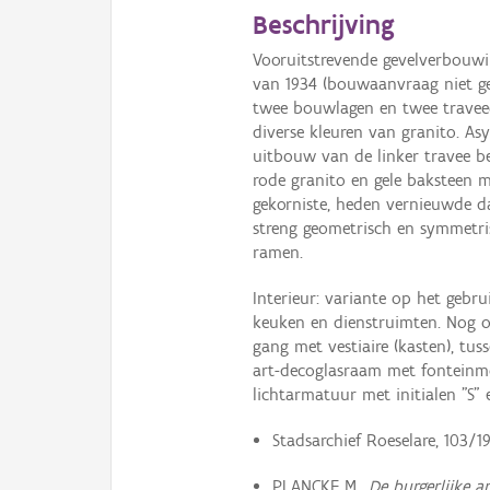
Beschrijving
Vooruitstrevende gevelverbouwin
van 1934 (bouwaanvraag niet ge
twee bouwlagen en twee travee
diverse kleuren van granito. As
uitbouw van de linker travee b
rode granito en gele baksteen m
gekorniste, heden vernieuwde da
streng geometrisch en symmetri
ramen.
Interieur: variante op het gebr
keuken en dienstruimten. Nog o
gang met vestiaire (kasten), t
art-decoglasraam met fonteinmo
lichtarmatuur met initialen "S" 
Stadsarchief Roeselare, 103/19
PLANCKE M.,
De burgerlijke a