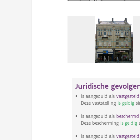
Juridische gevolge
is aangeduid als
vastgestel
Deze vaststelling
is geldig
si
is aangeduid als
bescherm
Deze bescherming
is geldig
s
is aangeduid als
vastgestel