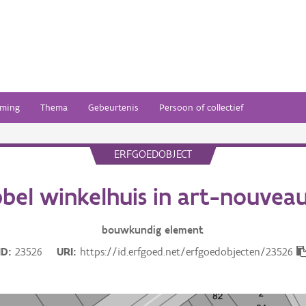
ming
Thema
Gebeurtenis
Persoon of collectief
ERFGOEDOBJECT
bel winkelhuis in art-nouveaus
bouwkundig
element
ID
23526
URI
https://id.erfgoed.net/erfgoedobjecten/23526