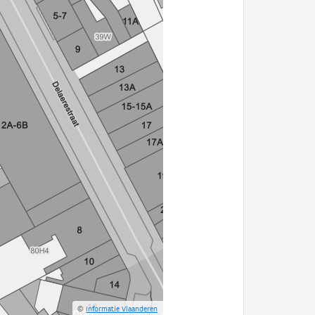
©
Informatie Vlaanderen