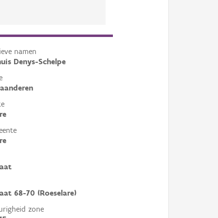
tieve namen
uis Denys-Schelpe
e
laanderen
te
re
eente
re
aat
aat 68-70 (Roeselare)
righeid zone