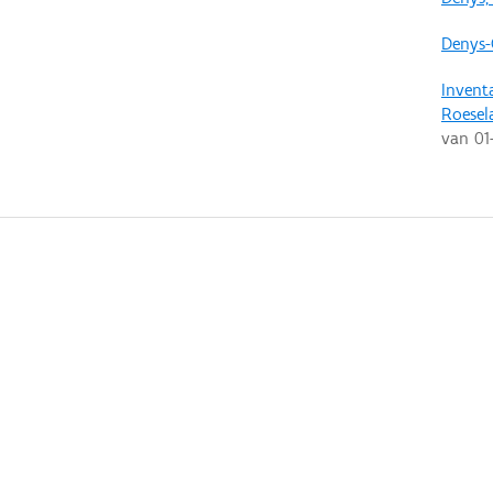
Denys-
Invent
Roesel
van
01