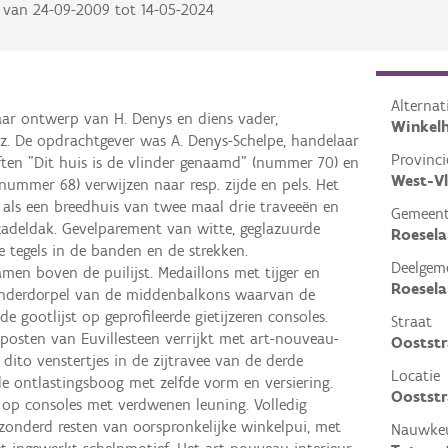
van
24-09-2009
tot
14-05-2024
Alterna
ar ontwerp van H. Denys en diens vader,
Winkelh
ez. De opdrachtgever was A. Denys-Schelpe, handelaar
Provinci
iften "Dit huis is de vlinder genaamd" (nummer 70) en
West-V
(nummer 68) verwijzen naar resp. zijde en pels. Het
als een breedhuis van twee maal drie traveeën en
Gemeen
adeldak. Gevelparement van witte, geglazuurde
Roesela
e tegels in de banden en de strekken.
Deelgem
men boven de puilijst. Medaillons met tijger en
Roesela
 onderdorpel van de middenbalkons waarvan de
e gootlijst op geprofileerde gietijzeren consoles.
Straat
posten van Euvillesteen verrijkt met art-nouveau-
Ooststr
e dito venstertjes in de zijtravee van de derde
Locatie
 ontlastingsboog met zelfde vorm en versiering.
Ooststr
 op consoles met verdwenen leuning. Volledig
onderd resten van oorspronkelijke winkelpui, met
Nauwkeu