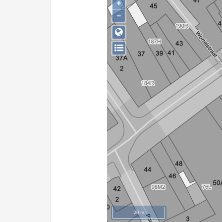
+
−
20 m