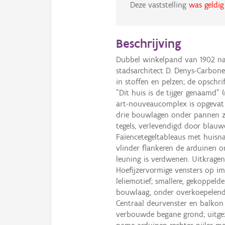
Deze vaststelling
was geldig
Beschrijving
Dubbel winkelpand van 1902 na
stadsarchitect D. Denys-Carbon
in stoffen en pelzen; de opschr
"Dit huis is de tijger genaamd" 
art-nouveaucomplex is opgevat 
drie bouwlagen onder pannen z
tegels, verlevendigd door blauw
Faïencetegeltableaus met huisna
vlinder flankeren de arduinen
leuning is verdwenen. Uitkragend
Hoefijzervormige vensters op im
leliemotief; smallere, gekoppeld
bouwlaag, onder overkoepelende
Centraal deurvenster en balkon
verbouwde begane grond; uitgez