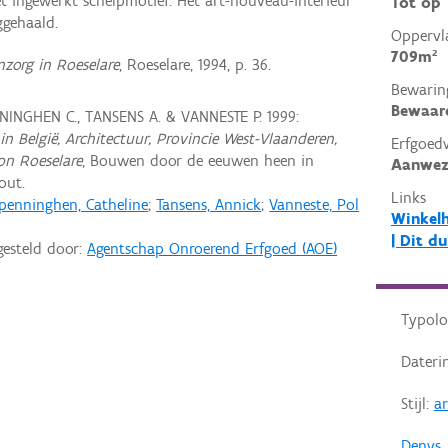
t ingewerkt schelpmotief. Het art-nouveau-interieur
Tot op
ggehaald.
Oppervl
709m²
org in Roeselare
, Roeselare, 1994, p. 36.
Bewarin
Bewaar
INGHEN C., TANSENS A. & VANNESTE P. 1999:
in België, Architectuur, Provincie West-Vlaanderen,
Erfgoed
on Roeselare
, Bouwen door de eeuwen heen in
Aanwez
out.
Links
penninghen, Catheline
;
Tansens, Annick
;
Vanneste, Pol
Winkelh
| Dit d
gesteld door:
Agentschap Onroerend Erfgoed (AOE)
Typolo
Dateri
Stijl:
a
Denys, 