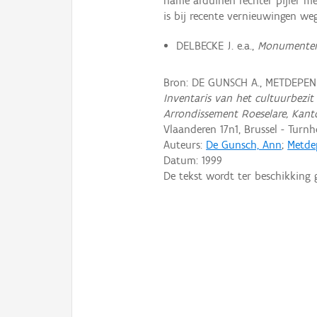
name arduinen rechter pijler me
is bij recente vernieuwingen we
DELBECKE J. e.a.,
Monumentenz
Bron: DE GUNSCH A., METDEPENN
Inventaris van het cultuurbezit 
Arrondissement Roeselare, Kant
Vlaanderen 17n1, Brussel - Turnh
Auteurs:
De Gunsch, Ann
;
Metde
Datum:
1999
De tekst wordt ter beschikking 