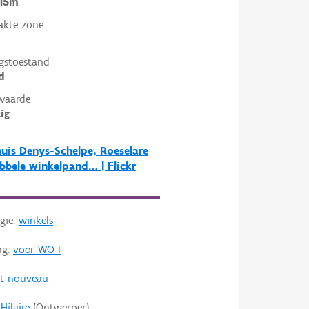
 15m
akte zone
gstoestand
d
waarde
ig
uis Denys-Schelpe, Roeselare
ubbele winkelpand… | Flickr
gie:
winkels
ng:
voor WO I
rt nouveau
Hilaire
(Ontwerper)