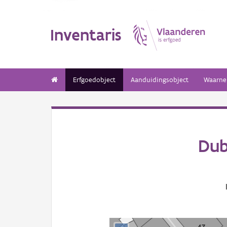
Inventaris
Erfgoedobject
Aanduidingsobject
Waarne
Dub