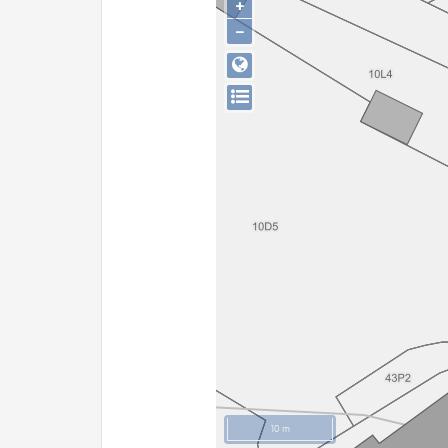
+
−
10 m