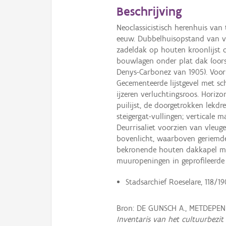
Beschrijving
Neoclassicistisch herenhuis van 
eeuw. Dubbelhuisopstand van vi
zadeldak op houten kroonlijst 
bouwlagen onder plat dak (oor
Denys-Carbonez van 1905). Voor
Gecementeerde lijstgevel met sc
ijzeren verluchtingsroos. Horiz
puilijst, de doorgetrokken lekd
steigergat-vullingen; verticale 
Deurrisaliet voorzien van vleug
bovenlicht, waarboven geriemde
bekronende houten dakkapel me
muuropeningen in geprofileerde 
Stadsarchief Roeselare, 118/19
Bron: DE GUNSCH A., METDEPENN
Inventaris van het cultuurbezit 