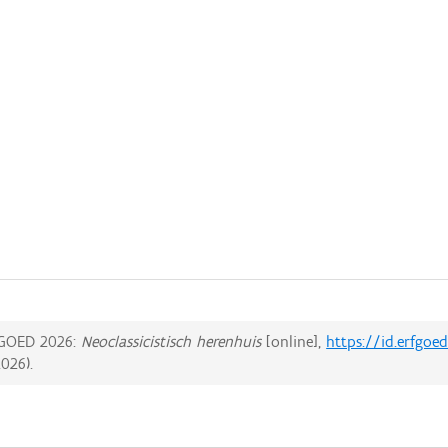
GOED 2026:
Neoclassicistisch herenhuis
[online],
https://id.erfgoe
2026
).