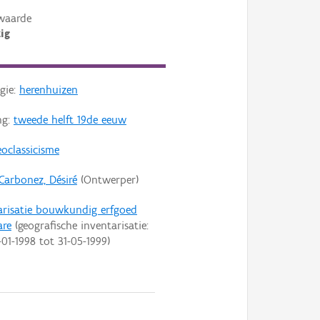
waarde
ig
gie:
herenhuizen
ng:
tweede helft 19de eeuw
oclassicisme
Carbonez, Désiré
(Ontwerper)
arisatie bouwkundig erfgoed
are
(geografische inventarisatie:
-01-1998
tot
31-05-1999
)