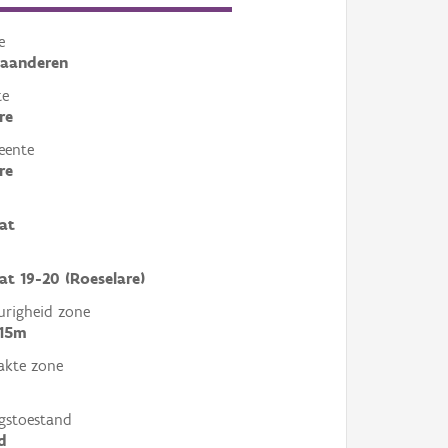
e
laanderen
te
re
eente
re
at
at 19-20 (Roeselare)
righeid zone
 15m
akte zone
gstoestand
d