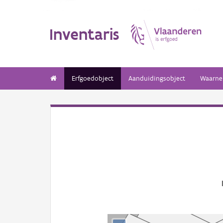
Inventaris
Erfgoedobject
Aanduidingsobject
Waarne