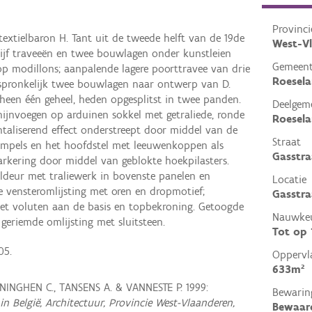
Provinci
textielbaron H. Tant uit de tweede helft van de 19de
West-V
jf traveeën en twee bouwlagen onder kunstleien
Gemeen
op modillons; aanpalende lagere poorttravee van drie
Roesela
spronkelijk twee bouwlagen naar ontwerp van D.
heen één geheel, heden opgesplitst in twee panden.
Deelgem
hijnvoegen op arduinen sokkel met getraliede, ronde
Roesela
ontaliserend effect onderstreept door middel van de
Straat
rempels en het hoofdstel met leeuwenkoppen als
Gasstra
markering door middel van geblokte hoekpilasters.
eldeur met traliewerk in bovenste panelen en
Locatie
 vensteromlijsting met oren en dropmotief;
Gasstra
t voluten aan de basis en topbekroning. Getoogde
Nauwkeu
geriemde omlijsting met sluitsteen.
Tot op
05.
Oppervl
633m²
INGHEN C., TANSENS A. & VANNESTE P. 1999:
Bewarin
in België, Architectuur, Provincie West-Vlaanderen,
Bewaar