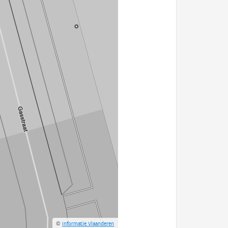
©
Informatie Vlaanderen