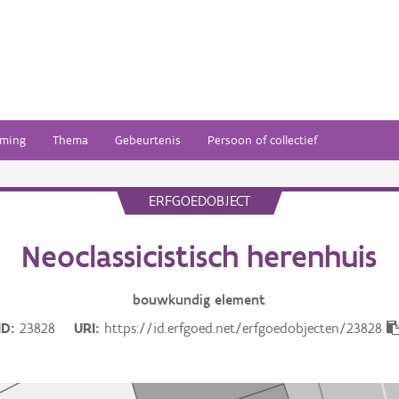
ming
Thema
Gebeurtenis
Persoon of collectief
ERFGOEDOBJECT
Neoclassicistisch herenhuis
bouwkundig
element
ID
23828
URI
https://id.erfgoed.net/erfgoedobjecten/23828