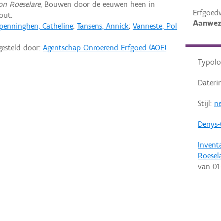
on Roeselare
, Bouwen door de eeuwen heen in
Erfgoed
out.
Aanwez
penninghen, Catheline
;
Tansens, Annick
;
Vanneste, Pol
gesteld door:
Agentschap Onroerend Erfgoed (AOE)
Typolo
Dateri
Stijl:
ne
Denys-
Invent
Roesel
van
01