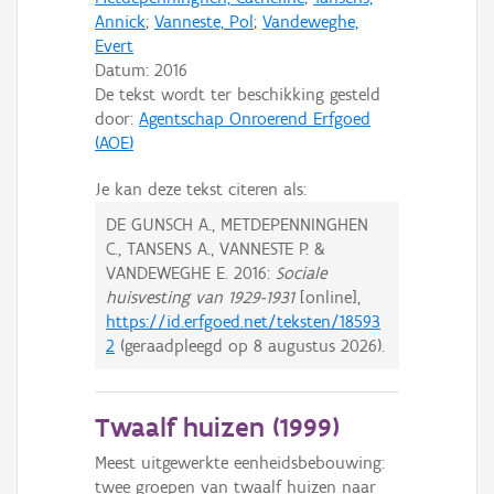
Annick
;
Vanneste, Pol
;
Vandeweghe,
Evert
Datum:
2016
De tekst wordt ter beschikking gesteld
door:
Agentschap Onroerend Erfgoed
(AOE)
Je kan deze tekst citeren als:
DE GUNSCH A., METDEPENNINGHEN
C., TANSENS A., VANNESTE P. &
VANDEWEGHE E.
2016:
Sociale
huisvesting van 1929-1931
[online],
https://id.erfgoed.net/teksten/18593
2
(geraadpleegd op
8 augustus 2026
).
Twaalf huizen (
1999
)
Meest uitgewerkte eenheidsbebouwing:
twee groepen van twaalf huizen naar