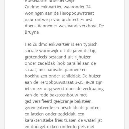
Roeselaarse arbeiderswijk
Persoon of collectief
Zuidmolenkwartier, waaronder 24
woningen aan de Heropbouwstraat
Downloads
naar ontwerp van architect Ernest
Apers. Aannemer was Vandekerkhove-De
Hergebruik
Bruyne.
Aanmelden
Het Zuidmolenkwartier is een typisch
sociale woonwijk uit de jaren dertig,
grotendeels bestaand uit rijhuizen
onder zadeldak (nok parallel aan de
straat, mechanische pannen) en
hoekhuizen onder schilddak. De huizen
aan de Heropbouwstraat 3-25, 8-28 zijn
iets meer uitgewerkt door de verfraaiing
van de rode baksteenbouw met
gediversifieerd geeloranje baksteen,
gecementeerde en beschilderde plinten
en lateien onder zadeldak, een
karakteristieke fries tussen de waterlijst
en doorgetrokken onderdorpels met