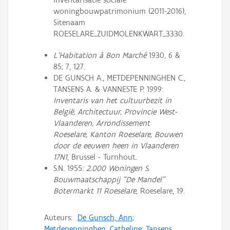
woningbouwpatrimonium (2011-2016),
Sitenaam
ROESELARE_ZUIDMOLENKWART_3330.
L’Habitation à Bon Marché
1930, 6 &
85; 7, 127.
DE GUNSCH A., METDEPENNINGHEN C.,
TANSENS A. & VANNESTE P. 1999:
Inventaris van het cultuurbezit in
België, Architectuur, Provincie West-
Vlaanderen, Arrondissement
Roeselare, Kanton Roeselare, Bouwen
door de eeuwen heen in Vlaanderen
17N1
, Brussel - Turnhout.
S.N. 1955:
2.000 Woningen S.
Bouwmaatschappij "De Mandel"
Botermarkt 11 Roeselare
, Roeselare, 19.
Auteurs:
De Gunsch, Ann
;
Metdepenninghen, Catheline
;
Tansens,