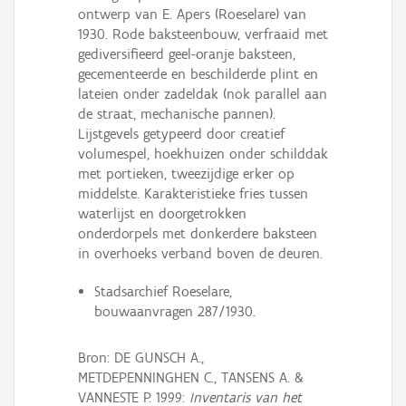
ontwerp van E. Apers (Roeselare) van
1930. Rode baksteenbouw, verfraaid met
gediversifieerd geel-oranje baksteen,
gecementeerde en beschilderde plint en
lateien onder zadeldak (nok parallel aan
de straat, mechanische pannen).
Lijstgevels getypeerd door creatief
volumespel, hoekhuizen onder schilddak
met portieken, tweezijdige erker op
middelste. Karakteristieke fries tussen
waterlijst en doorgetrokken
onderdorpels met donkerdere baksteen
in overhoeks verband boven de deuren.
Stadsarchief Roeselare,
bouwaanvragen 287/1930.
Bron: DE GUNSCH A.,
METDEPENNINGHEN C., TANSENS A. &
VANNESTE P. 1999:
Inventaris van het