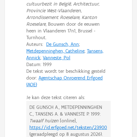
cultuurbezit in België, Architectuur,
Provincie West-Vlaanderen,
Arrondissement Roeselare, Kanton
Roeselare
, Bouwen door de eeuwen
heen in Vlaanderen 17n1, Brussel -
Turnhout.
Auteurs:
De Gunsch, Ann
;
Metdepenninghen, Catheline
;
Tansens,
Annick
;
Vanneste, Pol
Datum:
1999
De tekst wordt ter beschikking gesteld
door:
Agentschap Onroerend Erfgoed
(AOE)
Je kan deze tekst citeren als:
DE GUNSCH A., METDEPENNINGHEN
C., TANSENS A. & VANNESTE P.
1999:
Twaalf huizen
[online],
https://id.erfgoed.net/teksten/23900
(geraadpleegd op
8 augustus 2026
).