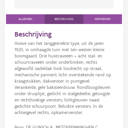
ALGEMEEN
BESCHRIJVING
KENMERKEN
Beschrijving
Hoeve van het langgestrekte type, uit de jaren
1920, in omhaagde tuin met ten westen kleine
boomgaard. Drie huistraveeën + acht stal- en
schuurtraveeën onder onderbroken, rechts
afgewolfd zadeldak (nok loodrecht op straat,
mechanische pannen); licht overstekende rand op
kraagstukken, dakvenster in puntgevel.
Verankerde, gele baksteenbouw. Rondboogdeuren
onder druiplijst, gedicht in stalgedeelte; getoogde
en rechthoekige vensters; lichtgleuven naast
gedichte schuurpoort. Beluikte vensters. In de
achtergevel rechts, opkamervenster.
Bron: DE GUNSCH A., METDEPENNINGHEN C.,