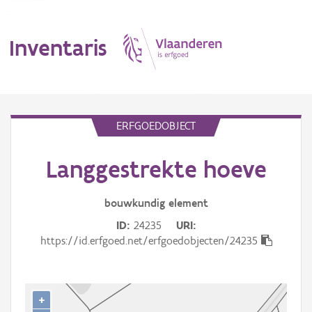
Inventaris
MENU
ERFGOEDOBJECT
Langgestrekte hoeve
Erfgoedobject
Aanduidingsobject
bouwkundig
element
ID
24235
URI
Waarneming
https://id.erfgoed.net/erfgoedobjecten/24235
Thema
Gebeurtenis
+