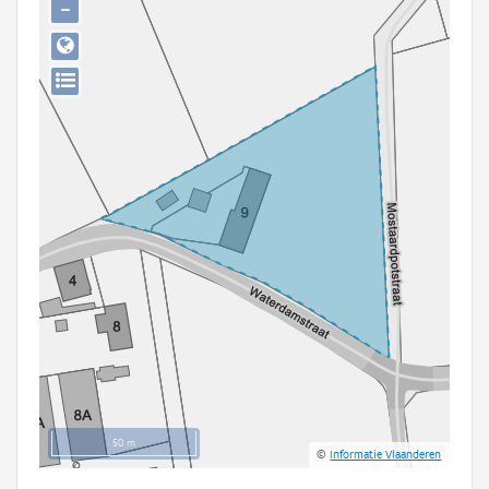
−
Persoon of collectief
Downloads
Hergebruik
Aanmelden
50 m
©
Informatie Vlaanderen