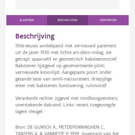
ALGEMEEN
BESCHRIJVING
KENMERKEN
Beschrijving
19de-eeuws winkelpand met vernieuwd parement
uit de jaren 1930 met lichte art-deco-inslag, zie
getrapt spaarveld en geometrisch baksteenmotief.
Bakstenen lijstgevel op gecementeerde plint;
vernieuwde kroonlijst. Aangepaste poort onder
getande latei van simili-natuursteen; driezijdige
erker met bakstenen borstwering; ruitmotief.
Verankerde rechter zijgevel met rondboogvensters;
overstekende dakrand. Links: recent toegevoegde
lagere vleugel.
Bron: DE GUNSCH A., METDEPENNINGHEN C.,
TANSENS A. & VANNESTE P. 1999:
Inventaris van het