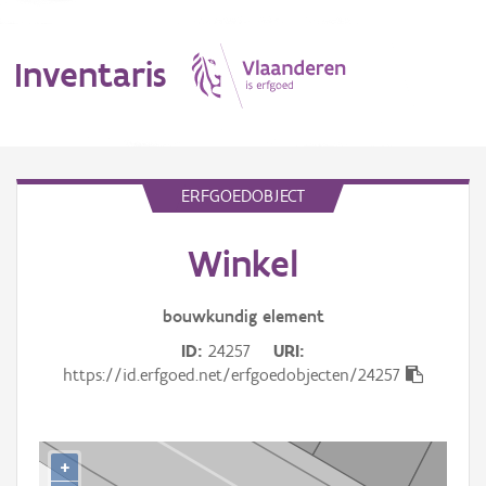
Inventaris
MENU
ERFGOEDOBJECT
Winkel
Erfgoedobject
Aanduidingsobject
bouwkundig
element
ID
24257
URI
Waarneming
https://id.erfgoed.net/erfgoedobjecten/24257
Thema
Gebeurtenis
+