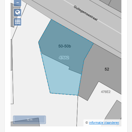
−
Persoon of collectief
Downloads
Hergebruik
Aanmelden
10 m
©
Informatie Vlaanderen