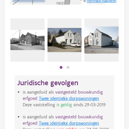
©
Informatie Vlaanderen
Beki
bee
bee
Juridische gevolgen
is aangeduid als
vastgesteld bouwkundig
erfgoed
Twee identieke dorpswoningen
Deze vaststelling
is geldig
sinds
29-03-2019
is aangeduid als
vastgesteld bouwkundig
erfgoed
Twee identieke dorpswoningen