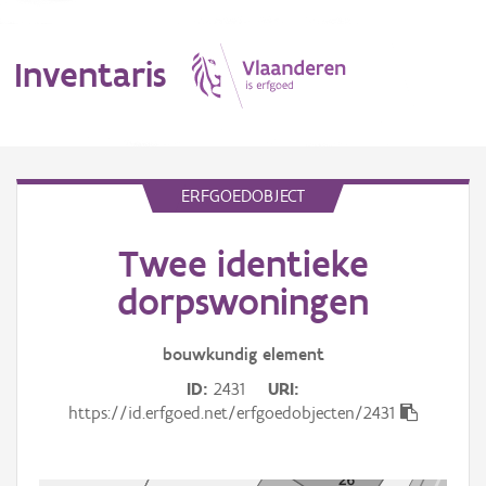
Inventaris
MENU
ERFGOEDOBJECT
Twee identieke
Erfgoedobject
dorpswoningen
Aanduidingsobject
bouwkundig
element
Waarneming
ID
2431
URI
Thema
https://id.erfgoed.net/erfgoedobjecten/2431
Gebeurtenis