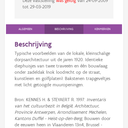
Deze vaststelling
was geldig
van
24-09-2009
tot
29-03-2019
ALGEMEEN
BESCHRIJVING
KENMERKEN
Beschrijving
Typische voorbeelden van de lokale, kleinschalige
dorpsarchitectuur uit de jaren 1920. Identieke
diephuisjes van twee traveeën en één bouwlaag
onder zadeldak (nok loodrecht op de straat,
kunstleien en golfplaten). Bakstenen trapgeveltjes
met licht getoogde muuropeningen.
Bron: KENNES H. & STEYAERT R. 1997:
Inventaris
van het cultuurbezit in België, Architectuur,
Provincie Antwerpen, Arrondissement Mechelen,
Kantons Duffel - Heist-op-den-Berg
, Bouwen door
de eeuwen heen in Vlaanderen 13n4, Brussel -