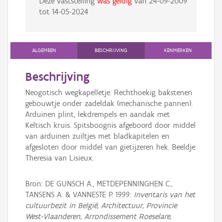
Deze vaststelling
was geldig
van
24-09-2009
tot
14-05-2024
ALGEMEEN
BESCHRIJVING
KENMERKEN
Beschrijving
Neogotisch wegkapelletje. Rechthoekig bakstenen
gebouwtje onder zadeldak (mechanische pannen).
Arduinen plint, lekdrempels en aandak met
Keltisch kruis. Spitsboognis afgeboord door middel
van arduinen zuiltjes met bladkapitelen en
afgesloten door middel van gietijzeren hek. Beeldje
Theresia van Lisieux.
Bron: DE GUNSCH A., METDEPENNINGHEN C.,
TANSENS A. & VANNESTE P. 1999:
Inventaris van het
cultuurbezit in België, Architectuur, Provincie
West-Vlaanderen, Arrondissement Roeselare,