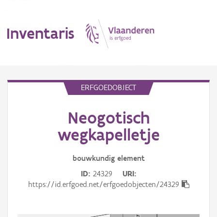
Inventaris
MENU
ERFGOEDOBJECT
Neogotisch
Erfgoedobject
wegkapelletje
Aanduidingsobject
bouwkundig
element
Waarneming
ID
24329
URI
Thema
https://id.erfgoed.net/erfgoedobjecten/24329
Gebeurtenis