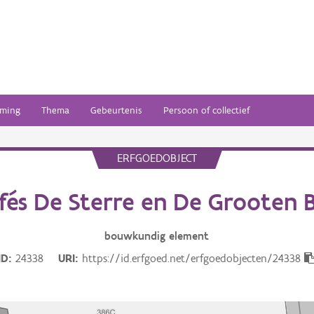
ming
Thema
Gebeurtenis
Persoon of collectief
ERFGOEDOBJECT
fés De Sterre en De Grooten 
bouwkundig
element
ID
24338
URI
https://id.erfgoed.net/erfgoedobjecten/24338