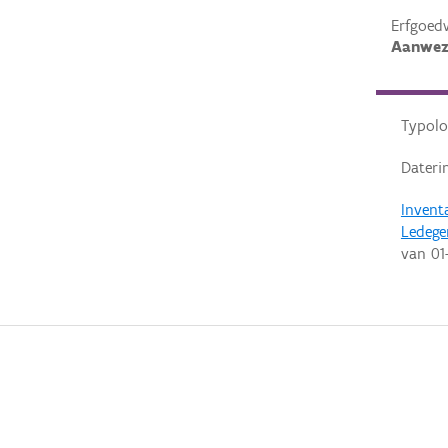
Erfgoed
Aanwez
Typolo
Dateri
Invent
Ledeg
van
01