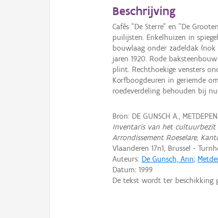
Beschrijving
Cafés "De Sterre" en "De Groote
puilijsten. Enkelhuizen in spie
bouwlaag onder zadeldak (nok p
jaren 1920. Rode baksteenbouw
plint. Rechthoekige vensters on
Korfboogdeuren in geriemde omli
roedeverdeling behouden bij n
Bron: DE GUNSCH A., METDEPENN
Inventaris van het cultuurbezit 
Arrondissement Roeselare, Kant
Vlaanderen 17n1, Brussel - Turnh
Auteurs:
De Gunsch, Ann
;
Metde
Datum:
1999
De tekst wordt ter beschikking 