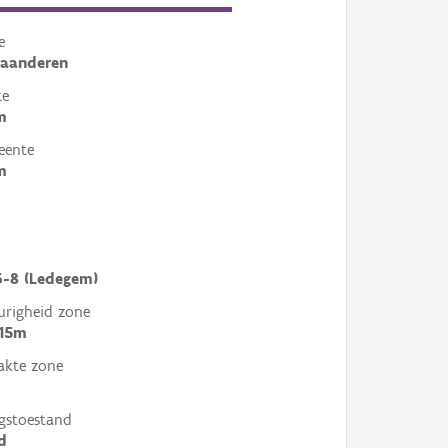
e
laanderen
te
m
eente
m
6-8 (Ledegem)
righeid zone
 15m
akte zone
gstoestand
d