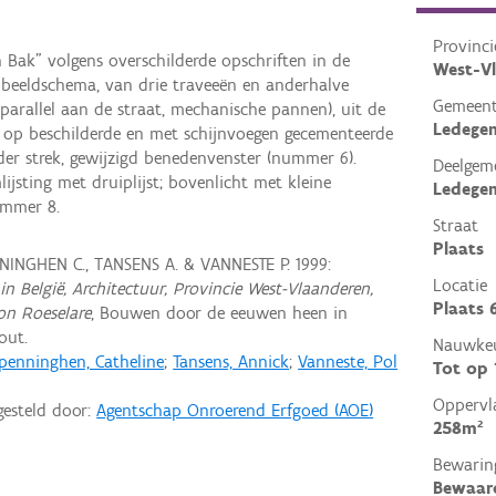
Provinci
n Bak" volgens overschilderde opschriften in de
West-V
gelbeeldschema, van drie traveeën en anderhalve
Gemeen
arallel aan de straat, mechanische pannen), uit de
Ledege
 op beschilderde en met schijnvoegen gecementeerde
der strek, gewijzigd benedenvenster (nummer 6).
Deelgem
jsting met druiplijst; bovenlicht met kleine
Ledege
ummer 8.
Straat
Plaats
INGHEN C., TANSENS A. & VANNESTE P. 1999:
Locatie
in België, Architectuur, Provincie West-Vlaanderen,
Plaats 
on Roeselare
, Bouwen door de eeuwen heen in
out.
Nauwkeu
penninghen, Catheline
;
Tansens, Annick
;
Vanneste, Pol
Tot op
Oppervl
gesteld door:
Agentschap Onroerend Erfgoed (AOE)
258m²
Bewarin
Bewaar