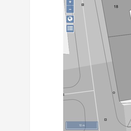
+
−
10 m