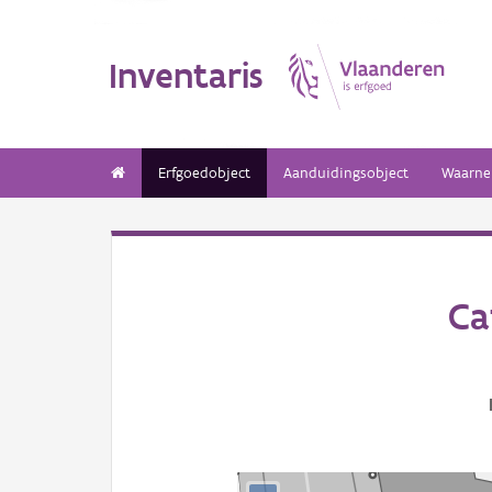
Inventaris
Erfgoedobject
Aanduidingsobject
Waarne
Ca