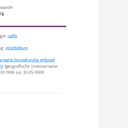
waarde
ig
gie:
cafés
ng:
interbellum
arisatie bouwkundig erfgoed
em
(geografische inventarisatie:
-01-1998
tot
31-05-1999
)