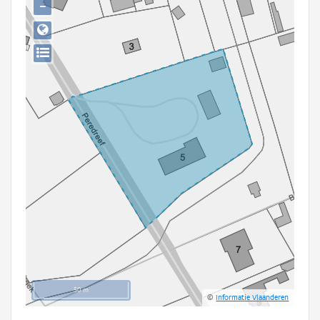
−
Persoon of collectief
Downloads
Hergebruik
Aanmelden
50 m
©
Informatie Vlaanderen