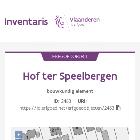
Inventaris
MENU
ERFGOEDOBJECT
Hof ter Speelbergen
Erfgoedobject
Aanduidingsobject
bouwkundig
element
ID
2463
URI
Waarneming
https://id.erfgoed.net/erfgoedobjecten/2463
Thema
Gebeurtenis
+