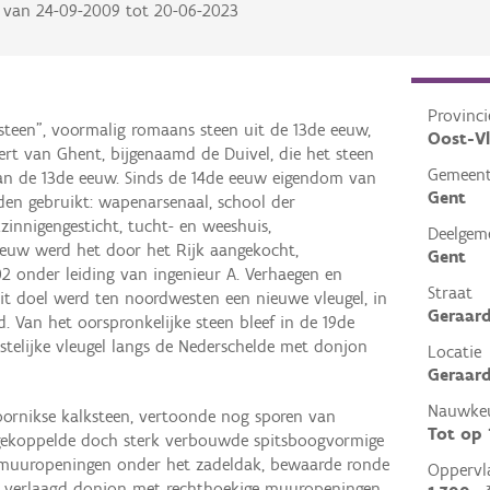
van
24-09-2009
tot
20-06-2023
Provinci
teen", voormalig romaans steen uit de 13de eeuw,
Oost-V
t van Ghent, bijgenaamd de Duivel, die het steen
Gemeen
an de 13de eeuw. Sinds de 14de eeuw eigendom van
Gent
nden gebruikt: wapenarsenaal, school der
zinnigengesticht, tucht- en weeshuis,
Deelgem
euw werd het door het Rijk aangekocht,
Gent
02 onder leiding van ingenieur A. Verhaegen en
Straat
 dit doel werd ten noordwesten een nieuwe vleugel, in
Geraard
wd. Van het oorspronkelijke steen bleef in de 19de
stelijke vleugel langs de Nederschelde met donjon
Locatie
Geraard
Nauwkeu
ornikse kalksteen, vertoonde nog sporen van
Tot op
 gekoppelde doch sterk verbouwde spitsboogvormige
 muuropeningen onder het zadeldak, bewaarde ronde
Oppervl
en verlaagd donjon met rechthoekige muuropeningen