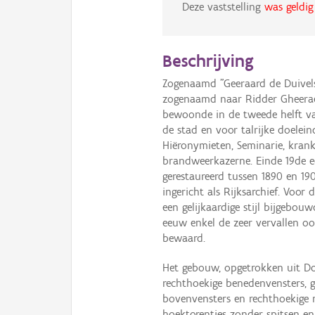
Deze vaststelling
was geldig
Beschrijving
Zogenaamd "Geeraard de Duivels
zogenaamd naar Ridder Gheeraer
bewoonde in de tweede helft v
de stad en voor talrijke doelei
Hiëronymieten, Seminarie, krank
brandweerkazerne. Einde 19de e
gerestaureerd tussen 1890 en 19
ingericht als Rijksarchief. Voor
een gelijkaardige stijl bijgebou
eeuw enkel de zeer vervallen oo
bewaard.
Het gebouw, opgetrokken uit Do
rechthoekige benedenvensters,
bovenvensters en rechthoekige
hoektorentjes zonder spitsen 