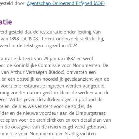
gesteld door:
Agentschap Onroerend Erfgoed (AOE)
atie
erd gesteld dat de restauratie onder leiding van
van 1898 tot 1908. Recent onderzoek stelt dit bij,
werd in de tekst gecorrigeerd in 2024.
tauratie dateert van 29 januari 1887 en werd
door de Koninklijke Commissie voor Monumenten. De
f van Arthur Verhaegen (Kadoc), omvatten een
en een oostelijk en noordelijk gevelaanzicht van de
voorziene restauratie-ingrepen worden aangeduid.
ning zonder datum geeft in kleur de werken aan de
weer. Verder geven detailtekeningen in potlood de
elen, de nieuwe vensters voor de zolder, de
kelder en de nieuwe voordeur aan de Limburgstraat
uctieplan voor de archiefrekken en een detailplan van
en de oostgevel van de riviervleugel werd gebouwd.
 Commissie voor Monumenten en Stadsgezichten