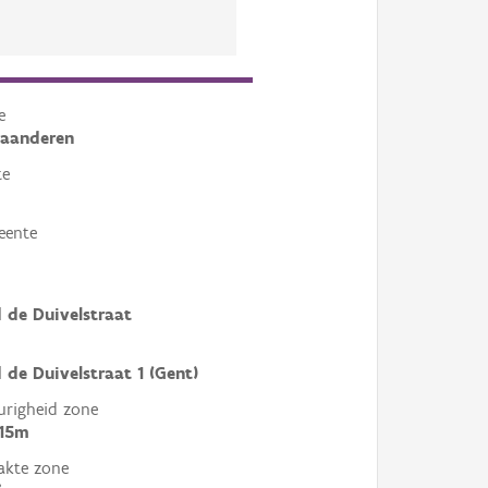
e
laanderen
te
eente
 de Duivelstraat
 de Duivelstraat 1 (Gent)
righeid zone
 15m
akte zone