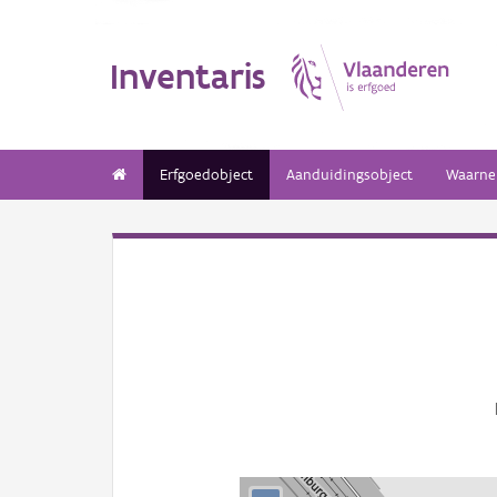
Inventaris
Erfgoedobject
Aanduidingsobject
Waarne