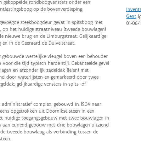
en gekoppelde rondboogvensters onder een
ontlastingsboog op de bovenverdieping.
Invent
Gent
(g
oegevoegde steekboogdeur gevat in spitsboog met
01-06-
s, op het huidige straatniveau (tweede bouwlagen)
 nieuwe brug en de Limburgstraat. Gelijkaardige
g en in de Geeraard de Duivelstraat.
euw gebouwde westelijke vleugel boven een behouden
voor die tijd typisch harde stijl. Gekanteelde gevel
agen en afzonderlijk zadeldak (leien) met
ijnd door waterlijsten en gemarkeerd door twee
eldak; gelijkaardige vensters in spits- of
 administratief complex, gebouwd in 1904 naar
eens opgetrokken uit Doornikse steen in een
 het huidige toegangsgebouw met twee bouwlagen in
en aanleunend gebouw met drie bouwlagen uitziend
p de tweede bouwlaag als verbinding tussen de
teen.