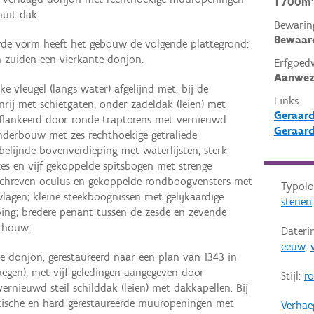
1 700m
nuit dak.
Bewarin
Bewaar
eerde vorm heeft het gebouw de volgende plattegrond:
 zuiden een vierkante donjon.
Erfgoed
Aanwez
ke vleugel (langs water) afgelijnd met, bij de
Links
nrij met schietgaten, onder zadeldak (leien) met
Geraard
eflankeerd door ronde traptorens met vernieuwd
Geraard
onderbouw met zes rechthoekige getraliede
elijnde bovenverdieping met waterlijsten, sterk
zes en vijf gekoppelde spitsbogen met strenge
geschreven oculus en gekoppelde rondboogvensters met
Typolo
agen; kleine steekboognissen met gelijkaardige
stenen
ping; bredere penant tussen de zesde en zevende
chouw.
Dateri
eeuw
,
e donjon, gerestaureerd naar een plan van 1343 in
egen), met vijf geledingen aangegeven door
Stijl:
r
ernieuwd steil schilddak (leien) met dakkapellen. Bij
istische en hard gerestaureerde muuropeningen met
Verhae