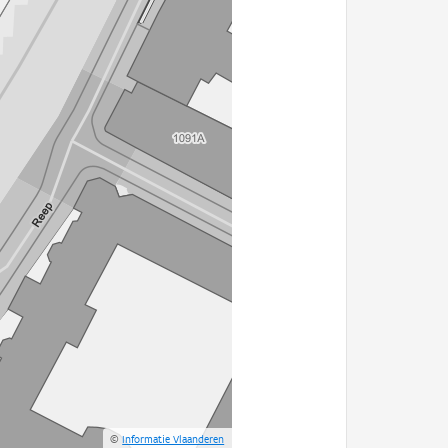
©
Informatie Vlaanderen