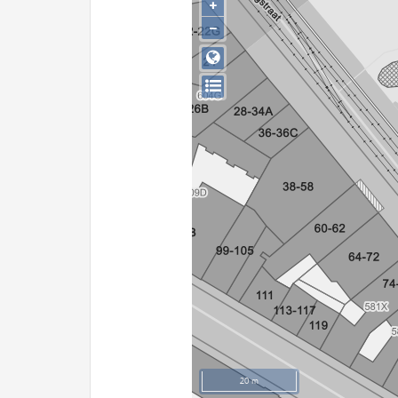
+
−
20 m