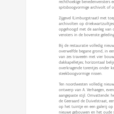
rechthoekige benedenvensters 
spitsboogvormige archivolt of 
Zijgevel (Limburgstraat) met t
archivolten op driekwartzuiltje
opgehoogd met de aanleg van de
vensters in de bovenste geledin
Bij de restauratie volledig ni
overwelfde begane grond, in een 
van zes traveeën met vier bouwl
dakkapelletjes; horizontaal bel
overkragende torentjes onder keg
steekboogvormige nissen.
Ten noordwesten volledig nieuw
ontwerp van A. Verhaegen, even
aangepaste stijl. Omvattende:
de Geeraard de Duivelstraat, e
op het tuintje en een galerij o
nieuwe gebouwen en het oude s