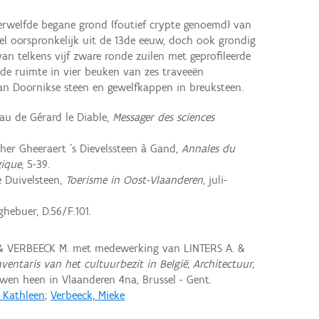
verwelfde begane grond (foutief crypte genoemd) van
ugel oorspronkelijk uit de 13de eeuw, doch ook grondig
 van telkens vijf zware ronde zuilen met geprofileerde
 de ruimte in vier beuken van zes traveeën
an Doornikse steen en gewelfkappen in breuksteen.
au de Gérard le Diable,
Messager des sciences
her Gheeraert 's Dievelssteen à Gand,
Annales du
gique
, 5-39.
e Duivelsteen,
Toerisme in Oost-Vlaanderen
, juli-
ghebuer, D.56/F.101.
 & VERBEECK M. met medewerking van LINTERS A. &
nventaris van het cultuurbezit in België, Architectuur,
en heen in Vlaanderen 4na, Brussel - Gent.
, Kathleen
;
Verbeeck, Mieke