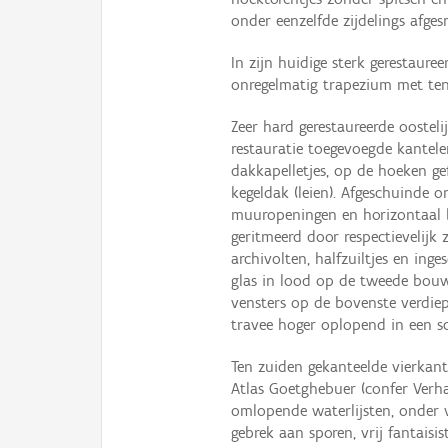
onder eenzelfde zijdelings afges
In zijn huidige sterk gerestaur
onregelmatig trapezium met ten
Zeer hard gerestaureerde oostelij
restauratie toegevoegde kantele
dakkapelletjes, op de hoeken g
kegeldak (leien). Afgeschuinde 
muuropeningen en horizontaal b
geritmeerd door respectievelijk 
archivolten, halfzuiltjes en in
glas in lood op de tweede bouwl
vensters op de bovenste verdie
travee hoger oplopend in een s
Ten zuiden gekanteelde vierkant
Atlas Goetghebuer (confer Verha
omlopende waterlijsten, onder v
gebrek aan sporen, vrij fantais