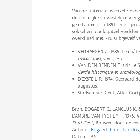
Van het interieur is enkel de o
de oostelijke en westelijke vle
gerestaureerd in 1891. Drie rijen
sokkel en bladkapiteel verdelen
overkluisd met kruisribgewelf v
VERHAEGEN A. 1886: Le châte
historiques
, Gent, 1-17.
VAN DEN BEMDEN F. s.d.: Le S
Cercle historique et archéolo
D'EXSTEIL R. 1974: Geeraard d
augustus.
Stadsarchief Gent, Atlas Goet
Bron: BOGAERT C., LANCLUS K.
DAMBRE-VAN TYGHEM F. 1976:
I
Stad Gent
, Bouwen door de eeuw
Auteurs:
Bogaert, Chris
;
Lanclus
Datum:
1976