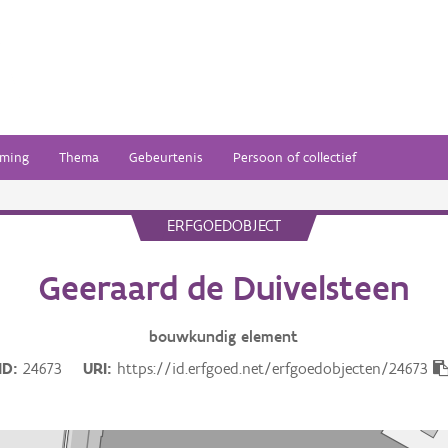
ming
Thema
Gebeurtenis
Persoon of collectief
ERFGOEDOBJECT
Geeraard de Duivelsteen
bouwkundig
element
ID
24673
URI
https://id.erfgoed.net/erfgoedobjecten/24673