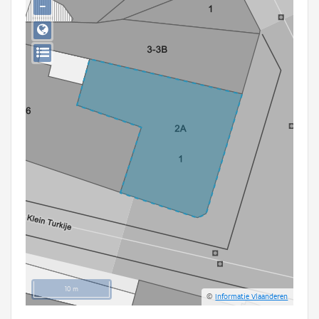
−
Persoon of collectief
Downloads
Hergebruik
Aanmelden
10 m
©
Informatie Vlaanderen