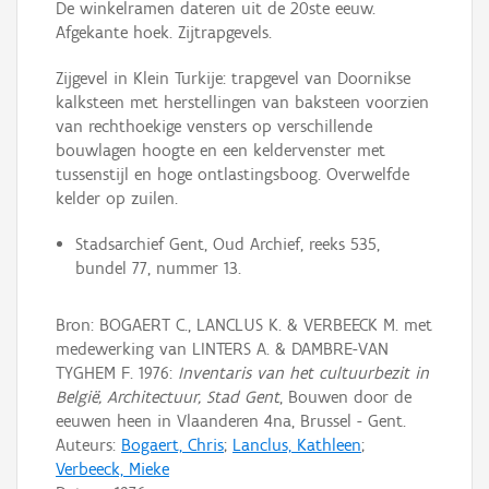
De winkelramen dateren uit de 20ste eeuw.
Afgekante hoek. Zijtrapgevels.
Zijgevel in Klein Turkije: trapgevel van Doornikse
kalksteen met herstellingen van baksteen voorzien
van rechthoekige vensters op verschillende
bouwlagen hoogte en een keldervenster met
tussenstijl en hoge ontlastingsboog. Overwelfde
kelder op zuilen.
Stadsarchief Gent, Oud Archief, reeks 535,
bundel 77, nummer 13.
Bron: BOGAERT C., LANCLUS K. & VERBEECK M. met
medewerking van LINTERS A. & DAMBRE-VAN
TYGHEM F. 1976:
Inventaris van het cultuurbezit in
België, Architectuur, Stad Gent
, Bouwen door de
eeuwen heen in Vlaanderen 4na, Brussel - Gent.
Auteurs:
Bogaert, Chris
;
Lanclus, Kathleen
;
Verbeeck, Mieke