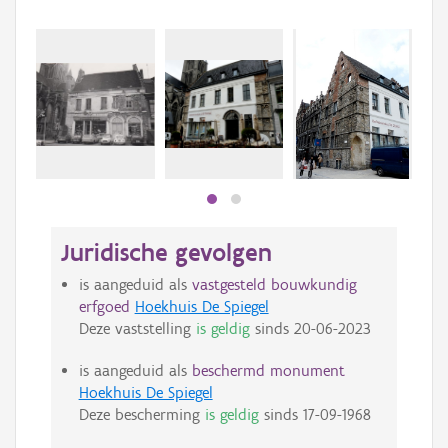
Beki
bee
bee
Juridische gevolgen
is aangeduid als
vastgesteld bouwkundig
erfgoed
Hoekhuis De Spiegel
Deze vaststelling
is geldig
sinds
20-06-2023
is aangeduid als
beschermd monument
Hoekhuis De Spiegel
Deze bescherming
is geldig
sinds
17-09-1968