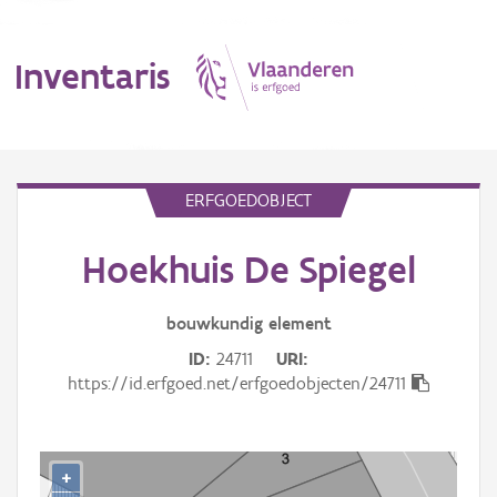
Inventaris
MENU
ERFGOEDOBJECT
Hoekhuis De Spiegel
Erfgoedobject
Aanduidingsobject
bouwkundig
element
ID
24711
URI
Waarneming
https://id.erfgoed.net/erfgoedobjecten/24711
Thema
Gebeurtenis
+