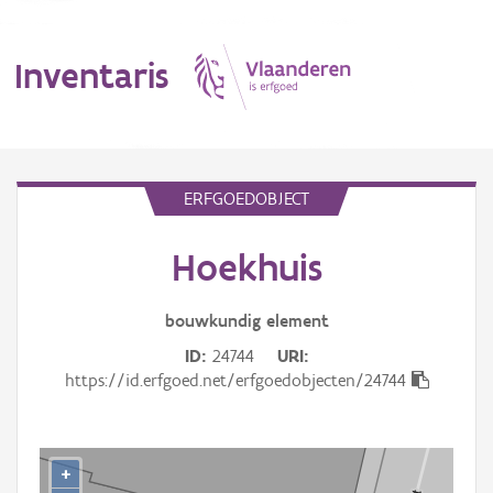
Inventaris
MENU
ERFGOEDOBJECT
Hoekhuis
Erfgoedobject
Aanduidingsobject
bouwkundig
element
ID
24744
URI
Waarneming
https://id.erfgoed.net/erfgoedobjecten/24744
Thema
Gebeurtenis
+