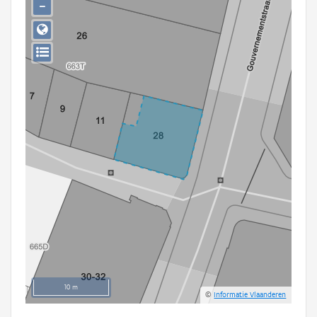
−
Persoon of collectief
Downloads
Hergebruik
Aanmelden
10 m
©
Informatie Vlaanderen