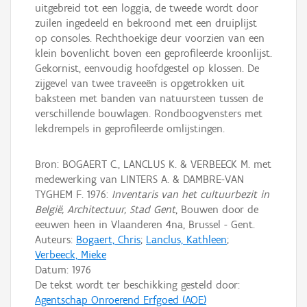
uitgebreid tot een loggia, de tweede wordt door
zuilen ingedeeld en bekroond met een druiplijst
op consoles. Rechthoekige deur voorzien van een
klein bovenlicht boven een geprofileerde kroonlijst.
Gekornist, eenvoudig hoofdgestel op klossen. De
zijgevel van twee traveeën is opgetrokken uit
baksteen met banden van natuursteen tussen de
verschillende bouwlagen. Rondboogvensters met
lekdrempels in geprofileerde omlijstingen.
Bron: BOGAERT C., LANCLUS K. & VERBEECK M. met
medewerking van LINTERS A. & DAMBRE-VAN
TYGHEM F. 1976:
Inventaris van het cultuurbezit in
België, Architectuur, Stad Gent
, Bouwen door de
eeuwen heen in Vlaanderen 4na, Brussel - Gent.
Auteurs:
Bogaert, Chris
;
Lanclus, Kathleen
;
Verbeeck, Mieke
Datum:
1976
De tekst wordt ter beschikking gesteld door:
Agentschap Onroerend Erfgoed (AOE)