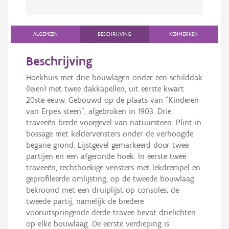
ALGEMEEN
BESCHRIJVING
KENMERKEN
Beschrijving
Hoekhuis met drie bouwlagen onder een schilddak
(leien) met twee dakkapellen, uit eerste kwart
20ste eeuw. Gebouwd op de plaats van "Kinderen
van Erpe's steen", afgebroken in 1903. Drie
traveeën brede voorgevel van natuursteen. Plint in
bossage met keldervensters onder de verhoogde
begane grond. Lijstgevel gemarkeerd door twee
partijen en een afgeronde hoek. In eerste twee
traveeën, rechthoekige vensters met lekdrempel en
geprofileerde omlijsting, op de tweede bouwlaag
bekroond met een druiplijst op consoles; de
tweede partij, namelijk de bredere
vooruitspringende derde travee bevat drielichten
op elke bouwlaag. De eerste verdieping is