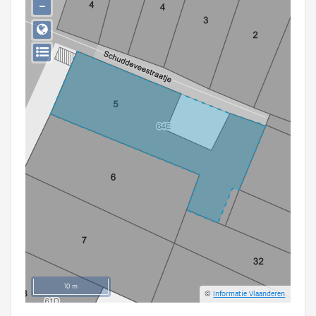
−
Persoon of collectief
Downloads
Hergebruik
Aanmelden
10 m
©
Informatie Vlaanderen