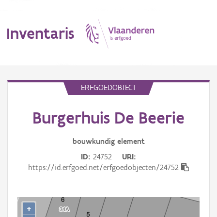
Inventaris
MENU
ERFGOEDOBJECT
Burgerhuis De Beerie
Erfgoedobject
Aanduidingsobject
bouwkundig
element
ID
24752
URI
Waarneming
https://id.erfgoed.net/erfgoedobjecten/24752
Thema
Gebeurtenis
+