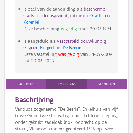
is deel van de aanduiding als
beschermd
stads- of dorpsgezicht, intrinsiek
Graslei en
Korenlei
Deze bescherming
is geldig
sinds
20-07-1994
is aangeduid als
vastgesteld bouwkundig
erfgoed
Burgerhuis De Beerie
Deze vaststelling
was geldig
van
24-09-2009
tot
20-06-2023
ALGEMEEN
BESCHRIJVING
KENMERKEN
Beschrijving
Vanouds zogenaamd "De Beerie". Enkelhuis van vijf
traveeën en twee bouwlagen met kelderverdieping,
onder geknikt zadeldak (nok loodrecht op de
straat, Vlaamse pannen), gedateerd 1726 op twee