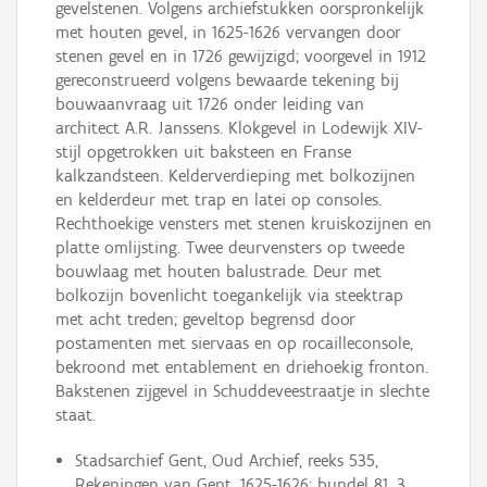
gevelstenen. Volgens archiefstukken oorspronkelijk
met houten gevel, in 1625-1626 vervangen door
stenen gevel en in 1726 gewijzigd; voorgevel in 1912
gereconstrueerd volgens bewaarde tekening bij
bouwaanvraag uit 1726 onder leiding van
architect A.R. Janssens. Klokgevel in Lodewijk XIV-
stijl opgetrokken uit baksteen en Franse
kalkzandsteen. Kelderverdieping met bolkozijnen
en kelderdeur met trap en latei op consoles.
Rechthoekige vensters met stenen kruiskozijnen en
platte omlijsting. Twee deurvensters op tweede
bouwlaag met houten balustrade. Deur met
bolkozijn bovenlicht toegankelijk via steektrap
met acht treden; geveltop begrensd door
postamenten met siervaas en op rocailleconsole,
bekroond met entablement en driehoekig fronton.
Bakstenen zijgevel in Schuddeveestraatje in slechte
staat.
Stadsarchief Gent, Oud Archief, reeks 535,
Rekeningen van Gent, 1625-1626; bundel 81, 3