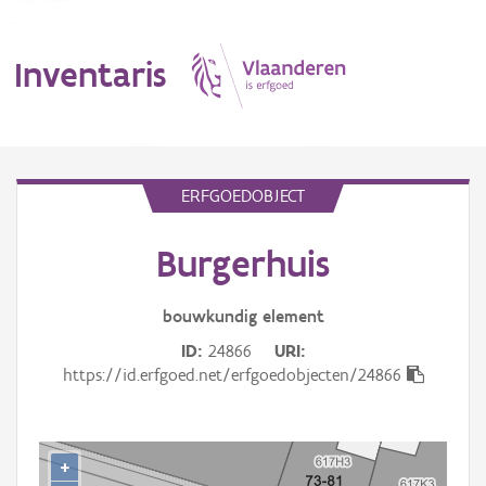
Inventaris
MENU
ERFGOEDOBJECT
Burgerhuis
Erfgoedobject
Aanduidingsobject
bouwkundig
element
ID
24866
URI
Waarneming
https://id.erfgoed.net/erfgoedobjecten/24866
Thema
Gebeurtenis
+