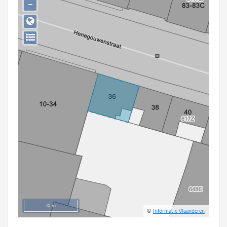
−
Persoon of collectief
Downloads
Hergebruik
Aanmelden
10 m
©
Informatie Vlaanderen