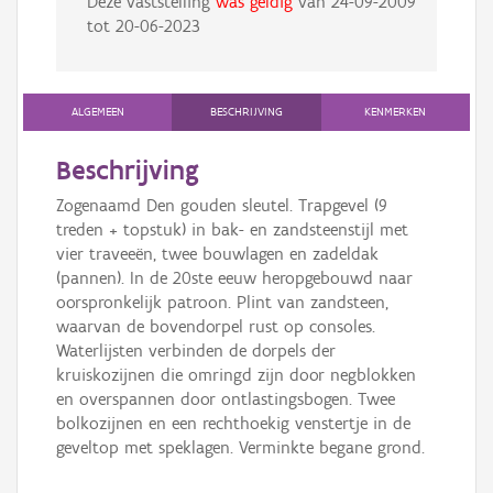
Deze vaststelling
was geldig
van
24-09-2009
tot
20-06-2023
ALGEMEEN
BESCHRIJVING
KENMERKEN
Beschrijving
Zogenaamd Den gouden sleutel. Trapgevel (9
treden + topstuk) in bak- en zandsteenstijl met
vier traveeën, twee bouwlagen en zadeldak
(pannen). In de 20ste eeuw heropgebouwd naar
oorspronkelijk patroon. Plint van zandsteen,
waarvan de bovendorpel rust op consoles.
Waterlijsten verbinden de dorpels der
kruiskozijnen die omringd zijn door negblokken
en overspannen door ontlastingsbogen. Twee
bolkozijnen en een rechthoekig venstertje in de
geveltop met speklagen. Verminkte begane grond.