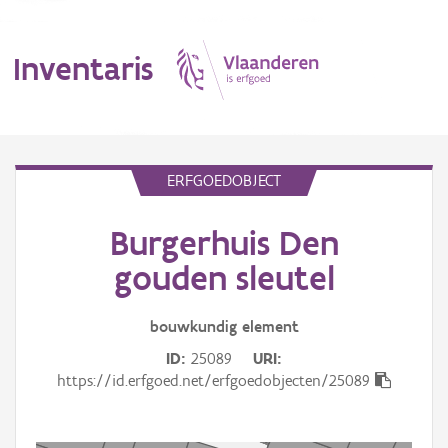
Inventaris
MENU
ERFGOEDOBJECT
Burgerhuis Den
Erfgoedobject
gouden sleutel
Aanduidingsobject
bouwkundig
element
Waarneming
ID
25089
URI
Thema
https://id.erfgoed.net/erfgoedobjecten/25089
Gebeurtenis