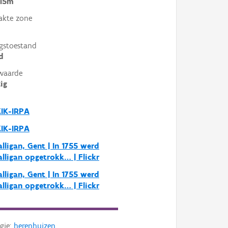
 15m
akte zone
gstoestand
d
waarde
ig
KIK-IRPA
KIK-IRPA
alligan, Gent | In 1755 werd
alligan opgetrokk… | Flickr
alligan, Gent | In 1755 werd
alligan opgetrokk… | Flickr
gie:
herenhuizen
,