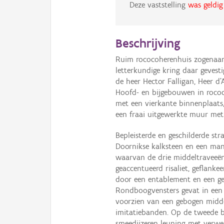
Deze vaststelling
was geldig
Beschrijving
Ruim rococoherenhuis zogenaamd
letterkundige kring daar geves
de heer Hector Falligan, Heer d
Hoofd- en bijgebouwen in rococo
met een vierkante binnenplaats,
een fraai uitgewerkte muur met i
Bepleisterde en geschilderde st
Doornikse kalksteen en een mans
waarvan de drie middeltraveeën
geaccentueerd risaliet, geflanke
door een entablement en een gek
Rondboogvensters gevat in een g
voorzien van een gebogen midde
imitatiebanden. Op de tweede b
smeedijzeren leuning met verwe