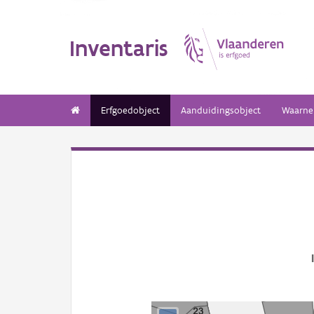
Inventaris
Erfgoedobject
Aanduidingsobject
Waarne