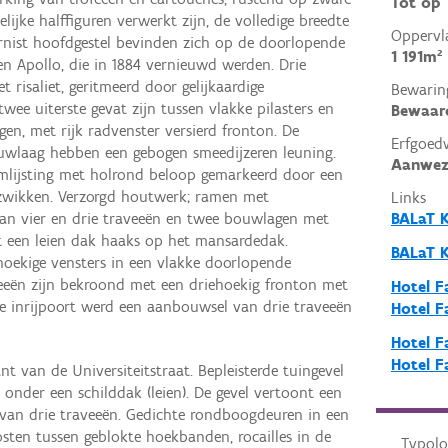
Tot op
ijke halffiguren verwerkt zijn, de volledige breedte
Oppervl
ornist hoofdgestel bevinden zich op de doorlopende
1 191m²
n Apollo, die in 1884 vernieuwd werden. Drie
 risaliet, geritmeerd door gelijkaardige
Bewarin
ee uiterste gevat zijn tussen vlakke pilasters en
Bewaar
n, met rijk radvenster versierd fronton. De
Erfgoed
uwlaag hebben een gebogen smeedijzeren leuning.
Aanwez
mlijsting met holrond beloop gemarkeerd door een
e zwikken. Verzorgd houtwerk; ramen met
Links
BALaT 
 van vier en drie traveeën en twee bouwlagen met
et een leien dak haaks op het mansardedak.
BALaT 
thoekige vensters in een vlakke doorlopende
eeën zijn bekroond met een driehoekig fronton met
Hotel F
de inrijpoort werd een aanbouwsel van drie traveeën
Hotel F
Hotel F
Hotel F
nt van de Universiteitstraat. Bepleisterde tuingevel
 onder een schilddak (leien). De gevel vertoont een
van drie traveeën. Gedichte rondboogdeuren in een
osten tussen geblokte hoekbanden, rocailles in de
Typolo