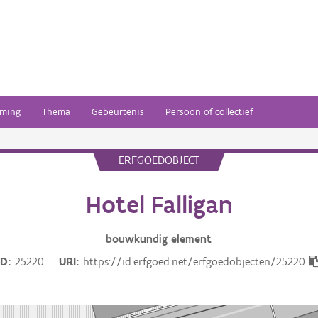
ming
Thema
Gebeurtenis
Persoon of collectief
ERFGOEDOBJECT
Hotel Falligan
bouwkundig
element
ID
25220
URI
https://id.erfgoed.net/erfgoedobjecten/25220