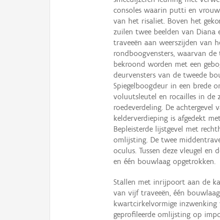
consoles waarin putti en vrouwel
van het risaliet. Boven het gek
zuilen twee beelden van Diana e
traveeën aan weerszijden van het
rondboogvensters, waarvan de tw
bekroond worden met een geboge
deurvensters van de tweede bo
Spiegelboogdeur in een brede o
voluutsleutel en rocailles in d
roedeverdeling. De achtergevel
kelderverdieping is afgedekt m
Bepleisterde lijstgevel met rech
omlijsting. De twee middentrav
oculus. Tussen deze vleugel en 
en één bouwlaag opgetrokken.
Stallen met inrijpoort aan de ka
van vijf traveeën, één bouwlaag
kwartcirkelvormige inzwenking 
geprofileerde omlijsting op imp