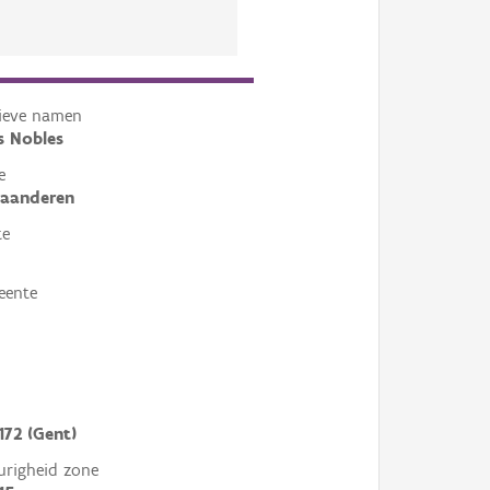
tieve namen
s Nobles
e
laanderen
te
eente
172 (Gent)
righeid zone