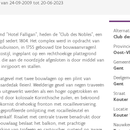
van
24-09-2009
tot
20-06-2023
Alterna
 "Hotel Falligan", heden de "Club des Nobles", een
Club de
tigd sedert 1804. Het complex werd in opdracht van
Provinci
'Aubuisson, in 1755 gebouwd (zie bouwaanvragen).
Oost-V
stijl, ingeplant op een rechthoekige plattegrond
 die aan de noordzijde afgesloten is door middel van
Gemeen
nrijpoort en stallen.
Gent
Deelgem
raatgevel met twee bouwlagen op een plint van
Gent
ardedak (leien). Weelderige gevel van negen traveeën
 uitgewerkt werden als een hoger opgetrokken en
Straat
erd door kolossale Korinthische zuilen, en bekroond
Kouter
ornist driehoekig fronton met rocailleversiering.
Locatie
eprofileerde omlijsting met rocaillesleutel en
Kouter 
nkalf. Risaliet met centrale travee benadrukt door
ouwlaag beslaat het balkon, met prachtige
Nauwkeu
rking van trofeeën en cartouches, rustend op zware