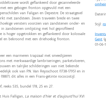
iddeltravee wordt geflankeerd door gecanneleerde
omhei
 met een gebogen fronton opgevuld met een
nschilden van Faligan en Depestre. De straatgevel
Dateri
werkt met zandsteen. Zeven traveeën brede en twee
hoekige vensters voorzien van zandstenen onder- en
Stijl:
r
in zandstenen omlijsting met hol geprofileerd
e is hoger opgetrokken en geflankeerd door kolossale
Invent
eel en bekroond met een driehoekig fronton.
Gent
(g
01-06-
 meer een marmeren trapzaal met smeedijzeren
lons met merkwaardige lambriseringen, parketvloeren,
houwen en talrijke schilderingen van niet bekende
delijk ook van P.N. Van Reysschoot (1738-1795) en in
1887); dit alles in een Frans-getinte rococostijl.
, reeks 535, bundel 178, 25 en 27.
 Huis Falligan,
La maison d'hier et d'aujourd'hui
XVI