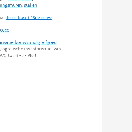
ningsmuren
,
stallen
ng:
derde kwart 18de eeuw
ococo
arisatie bouwkundig erfgoed
eografische inventarisatie: van
1975
tot
31-12-1983
)