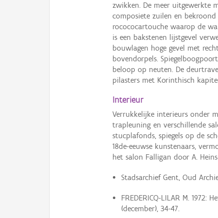
zwikken. De meer uitgewerkte m
composiete zuilen en bekroond
rocococartouche waarop de wape
is een bakstenen lijstgevel ver
bouwlagen hoge gevel met recht
bovendorpels. Spiegelboogpoort 
beloop op neuten. De deurtrave
pilasters met Korinthisch kapit
Interieur
Verrukkelijke interieurs onder
trapleuning en verschillende sa
stucplafonds, spiegels op de sc
18de-eeuwse kunstenaars, vermoe
het salon Falligan door A. Heins (
Stadsarchief Gent, Oud Archief
FREDERICQ-LILAR M. 1972: Het
(december), 34-47.