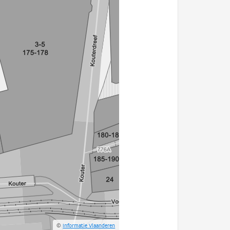
©
Informatie Vlaanderen