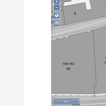
+
−
20 m