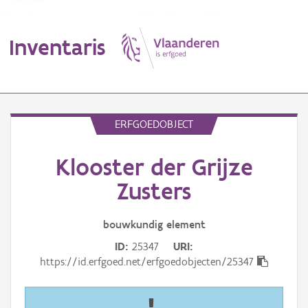
Inventaris
MENU
ERFGOEDOBJECT
Klooster der Grijze
Erfgoedobject
Zusters
Aanduidingsobject
bouwkundig
element
Waarneming
ID
25347
URI
Thema
https://id.erfgoed.net/erfgoedobjecten/25347
Gebeurtenis