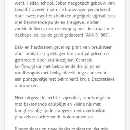
werd. Heden school. Sober neogotisch gebouw van
twaalf traveeën met drie bouwlagen gemarkeerd
door twee, met hoekblokken afgelijnde zijrisalieten
met bekronende punt- en trapgevel, onder
zadeldak (leien, nok evenwijdig met de straat) met
dakkapellen, op de gevel gedateerd "ANNO 1886".
Bak- en hardstenen gevel op plint van breuksteen,
door puilijst en speklagen horizontaal geleed en
geritmeerd door kruiskozijnen. Centrale
korfboogdeur met bekronende druiplijst en
rondboognis met heiligenbeeld, ingeschreven in
een puntgeveltje met bekronend kruis. Decoratieve
muurankers.
Meer uitgewerkt rechter zijrisaliet; rondboogdeur
met bekronende druiplijst en kleine nis met
boogfries afgelijnde trapgevel met overhoekse
pinakels en bekronende bolornamenten.
Binnenplaats en twee haaks geplaatste vleugels: