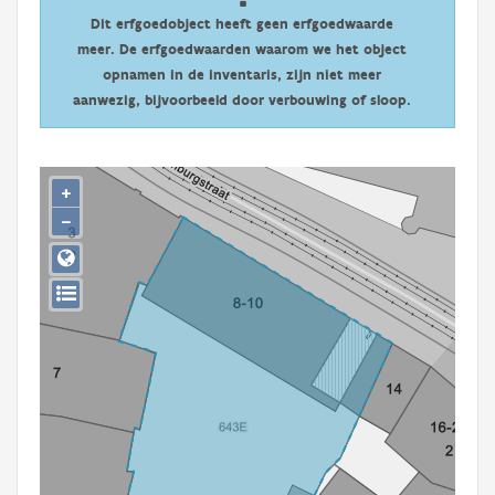
Persoon of collectief
Dit erfgoedobject heeft geen erfgoedwaarde
meer. De erfgoedwaarden waarom we het object
Downloads
opnamen in de inventaris, zijn niet meer
aanwezig, bijvoorbeeld door verbouwing of sloop.
Hergebruik
Aanmelden
+
−