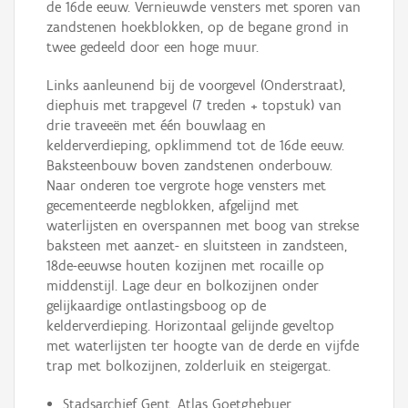
de 16de eeuw. Vernieuwde vensters met sporen van
zandstenen hoekblokken, op de begane grond in
twee gedeeld door een hoge muur.
Links aanleunend bij de voorgevel (Onderstraat),
diephuis met trapgevel (7 treden + topstuk) van
drie traveeën met één bouwlaag en
kelderverdieping, opklimmend tot de 16de eeuw.
Baksteenbouw boven zandstenen onderbouw.
Naar onderen toe vergrote hoge vensters met
gecementeerde negblokken, afgelijnd met
waterlijsten en overspannen met boog van strekse
baksteen met aanzet- en sluitsteen in zandsteen,
18de-eeuwse houten kozijnen met rocaille op
middenstijl. Lage deur en bolkozijnen onder
gelijkaardige ontlastingsboog op de
kelderverdieping. Horizontaal gelijnde geveltop
met waterlijsten ter hoogte van de derde en vijfde
trap met bolkozijnen, zolderluik en steigergat.
Stadsarchief Gent, Atlas Goetghebuer,