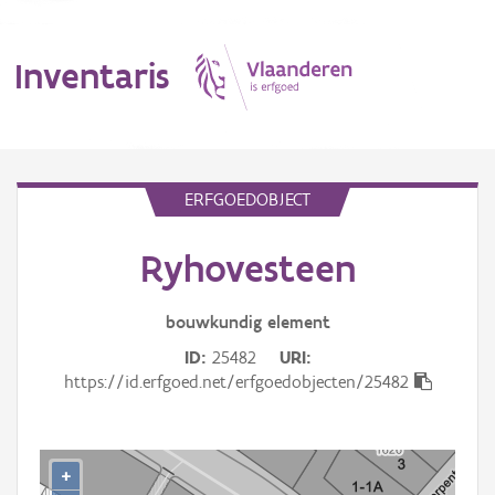
Inventaris
MENU
ERFGOEDOBJECT
Ryhovesteen
Erfgoedobject
Aanduidingsobject
bouwkundig
element
ID
25482
URI
Waarneming
https://id.erfgoed.net/erfgoedobjecten/25482
Thema
Gebeurtenis
+