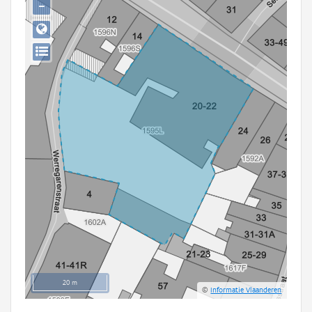
−
Persoon of collectief
Downloads
Hergebruik
Aanmelden
20 m
©
Informatie Vlaanderen