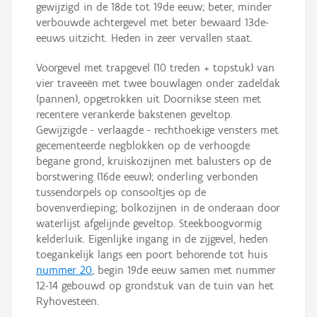
gewijzigd in de 18de tot 19de eeuw; beter, minder
verbouwde achtergevel met beter bewaard 13de-
eeuws uitzicht. Heden in zeer vervallen staat.
Voorgevel met trapgevel (10 treden + topstuk) van
vier traveeën met twee bouwlagen onder zadeldak
(pannen), opgetrokken uit Doornikse steen met
recentere verankerde bakstenen geveltop.
Gewijzigde - verlaagde - rechthoekige vensters met
gecementeerde negblokken op de verhoogde
begane grond, kruiskozijnen met balusters op de
borstwering (16de eeuw); onderling verbonden
tussendorpels op consooltjes op de
bovenverdieping; bolkozijnen in de onderaan door
waterlijst afgelijnde geveltop. Steekboogvormig
kelderluik. Eigenlijke ingang in de zijgevel, heden
toegankelijk langs een poort behorende tot huis
nummer 20
, begin 19de eeuw samen met nummer
12-14 gebouwd op grondstuk van de tuin van het
Ryhovesteen.