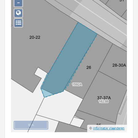
−
Persoon of collectief
Downloads
Hergebruik
Aanmelden
10 m
©
Informatie Vlaanderen