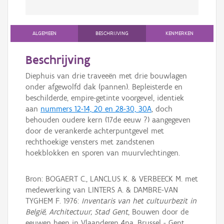
ALGEMEEN
BESCHRIJVING
KENMERKEN
Beschrijving
Diephuis van drie traveeën met drie bouwlagen
onder afgewolfd dak (pannen). Bepleisterde en
beschilderde, empire-getinte voorgevel, identiek
aan
nummers 12-14, 20 en 28-30, 30A
, doch
behouden oudere kern (17de eeuw ?) aangegeven
door de verankerde achterpuntgevel met
rechthoekige vensters met zandstenen
hoekblokken en sporen van muurvlechtingen.
Bron: BOGAERT C., LANCLUS K. & VERBEECK M. met
medewerking van LINTERS A. & DAMBRE-VAN
TYGHEM F. 1976:
Inventaris van het cultuurbezit in
België, Architectuur, Stad Gent
, Bouwen door de
eeuwen heen in Vlaanderen 4na, Brussel - Gent.