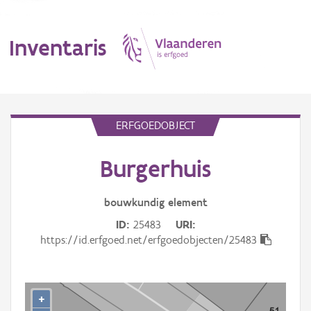
Inventaris
MENU
ERFGOEDOBJECT
Burgerhuis
Erfgoedobject
Aanduidingsobject
bouwkundig
element
ID
25483
URI
Waarneming
https://id.erfgoed.net/erfgoedobjecten/25483
Thema
Gebeurtenis
+