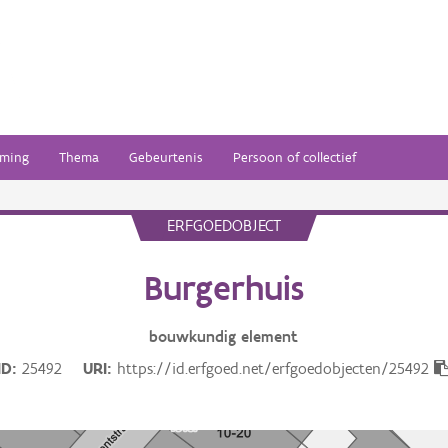
ming
Thema
Gebeurtenis
Persoon of collectief
ERFGOEDOBJECT
Burgerhuis
bouwkundig
element
ID
25492
URI
https://id.erfgoed.net/erfgoedobjecten/25492