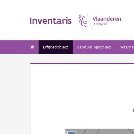
Inventaris
Erfgoedobject
Aanduidingsobject
Waarne