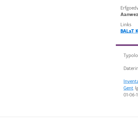
Erfgoed
Aanwez
Links
BALaT 
Typolo
Dateri
Invent
Gent
(g
01-06-