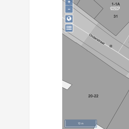
+
−
10 m