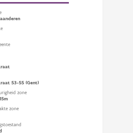
e
laanderen
te
eente
traat
raat 53-55 (Gent)
righeid zone
 15m
akte zone
gstoestand
d