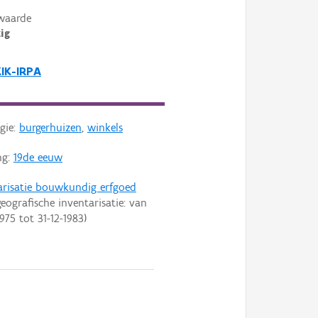
waarde
ig
KIK-IRPA
gie:
burgerhuizen
,
winkels
ng:
19de eeuw
arisatie bouwkundig erfgoed
eografische inventarisatie: van
1975
tot
31-12-1983
)