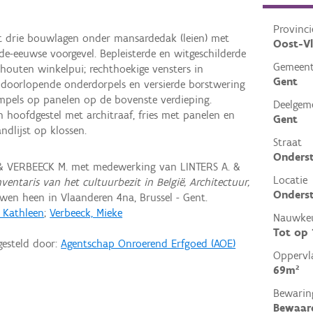
Provinci
t drie bouwlagen onder mansardedak (leien) met
Oost-V
e-eeuwse voorgevel. Bepleisterde en witgeschilderde
Gemeen
 houten winkelpui; rechthoekige vensters in
Gent
, doorlopende onderdorpels en versierde borstwering
pels op panelen op de bovenste verdieping.
Deelgem
 hoofdgestel met architraaf, fries met panelen en
Gent
dlijst op klossen.
Straat
Onders
 & VERBEECK M. met medewerking van LINTERS A. &
Locatie
nventaris van het cultuurbezit in België, Architectuur,
Onderst
en heen in Vlaanderen 4na, Brussel - Gent.
, Kathleen
;
Verbeeck, Mieke
Nauwkeu
Tot op
gesteld door:
Agentschap Onroerend Erfgoed (AOE)
Oppervl
69m²
Bewarin
Bewaar