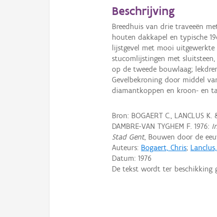
Beschrijving
Breedhuis van drie traveeën me
houten dakkapel en typische 19d
lijstgevel met mooi uitgewerkte
stucomlijstingen met sluitsteen
op de tweede bouwlaag; lekdrem
Gevelbekroning door middel van
diamantkoppen en kroon- en tan
Bron: BOGAERT C., LANCLUS K.
DAMBRE-VAN TYGHEM F. 1976:
I
Stad Gent
, Bouwen door de eeuw
Auteurs:
Bogaert, Chris
;
Lanclus
Datum:
1976
De tekst wordt ter beschikking 