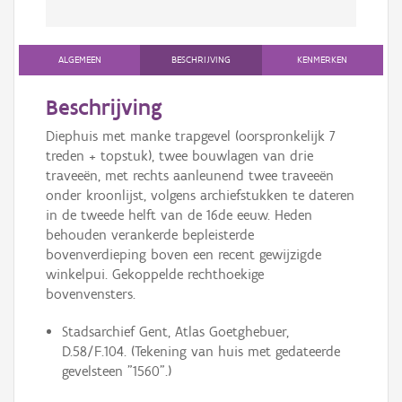
ALGEMEEN
BESCHRIJVING
KENMERKEN
Beschrijving
Diephuis met manke trapgevel (oorspronkelijk 7
treden + topstuk), twee bouwlagen van drie
traveeën, met rechts aanleunend twee traveeën
onder kroonlijst, volgens archiefstukken te dateren
in de tweede helft van de 16de eeuw. Heden
behouden verankerde bepleisterde
bovenverdieping boven een recent gewijzigde
winkelpui. Gekoppelde rechthoekige
bovenvensters.
Stadsarchief Gent, Atlas Goetghebuer,
D.58/F.104. (Tekening van huis met gedateerde
gevelsteen "1560".)