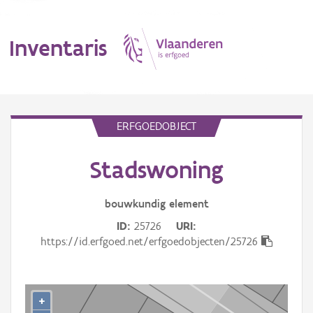
Inventaris
MENU
ERFGOEDOBJECT
Stadswoning
Erfgoedobject
Aanduidingsobject
bouwkundig
element
ID
25726
URI
Waarneming
https://id.erfgoed.net/erfgoedobjecten/25726
Thema
Gebeurtenis
+