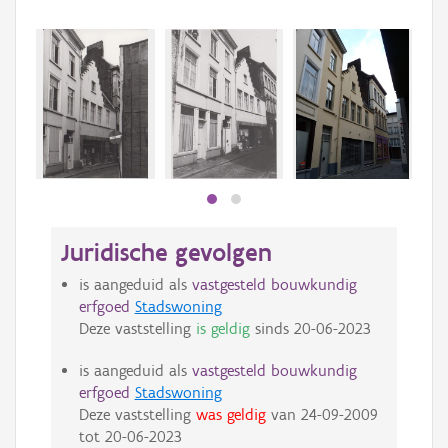
Beki
bee
bee
Juridische gevolgen
is aangeduid als
vastgesteld bouwkundig
erfgoed
Stadswoning
Deze vaststelling
is geldig
sinds
20-06-2023
is aangeduid als
vastgesteld bouwkundig
erfgoed
Stadswoning
Deze vaststelling
was geldig
van
24-09-2009
tot
20-06-2023