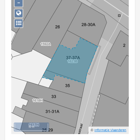
−
Persoon of collectief
Downloads
Hergebruik
Aanmelden
10 m
©
Informatie Vlaanderen