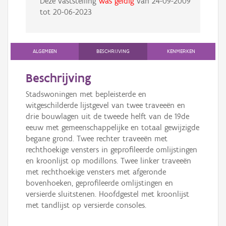
Deze vaststelling
was geldig
van
24-09-2009
tot
20-06-2023
ALGEMEEN
BESCHRIJVING
KENMERKEN
Beschrijving
Stadswoningen met bepleisterde en
witgeschilderde lijstgevel van twee traveeën en
drie bouwlagen uit de tweede helft van de 19de
eeuw met gemeenschappelijke en totaal gewijzigde
begane grond. Twee rechter traveeën met
rechthoekige vensters in geprofileerde omlijstingen
en kroonlijst op modillons. Twee linker traveeën
met rechthoekige vensters met afgeronde
bovenhoeken, geprofileerde omlijstingen en
versierde sluitstenen. Hoofdgestel met kroonlijst
met tandlijst op versierde consoles.