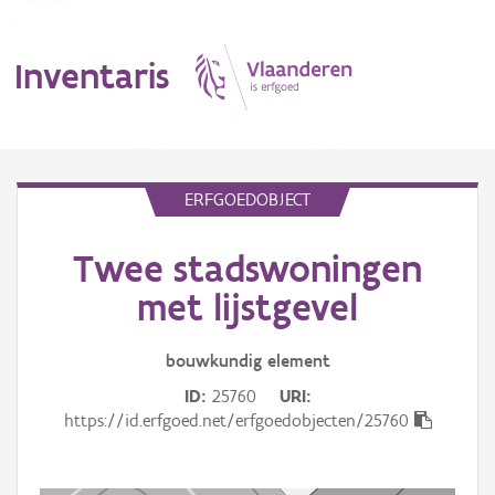
Inventaris
MENU
ERFGOEDOBJECT
Twee stadswoningen
Erfgoedobject
met lijstgevel
Aanduidingsobject
bouwkundig
element
Waarneming
ID
25760
URI
Thema
https://id.erfgoed.net/erfgoedobjecten/25760
Gebeurtenis