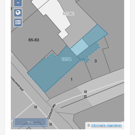
−
Persoon of collectief
Downloads
Hergebruik
Aanmelden
10 m
©
Informatie Vlaanderen