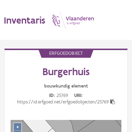
Inventaris
MENU
ERFGOEDOBJECT
Burgerhuis
Erfgoedobject
Aanduidingsobject
bouwkundig
element
ID
25769
URI
Waarneming
https://id.erfgoed.net/erfgoedobjecten/25769
Thema
Gebeurtenis
+